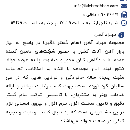
info@MehradAhan.com
۴۹۳۴۱ - ۰۲۱ داخلی ۸
شـنبه تا چهارشـنبه ســاعت ۹ تا ۱۷ ، پنجشنبه ها سـاعت ۹ تا ۱۳
مهــراد آهـن
مجموعه مهراد آهن (سام گستر دقيق) در پاسخ به نیاز
بازار آهن‌ آلات کشور با حضور شرکت‌های تامین کننده
عمده، با دیدگاهی کلان محور و متفاوت پا به عرصه فولاد
کشور نهاد. این مجموعه با اتکاء به امکانات، تجربیات
مثبت پنجاه ساله خانوادگی و توانایی هایی که در طی
سالیان گرد آورده است، جهت کسب رضایت بیشتر و ارائه
خدمات بهتر به مشتریان، با تاسـیس شرکت سام گستر
دقيق و تامین سخــت افزار، نــرم افزار و نیروی انســانی لازم
در پی مشـــتریانی است که به دنبال کسـب رضایت و تجربه
کیفی در صنعت فــولاد می‌باشنـد.