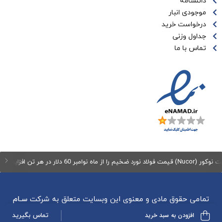
دانشنامه
موجودی انبار
درخواست خرید
جداول وزنی
تماس با ما
نوامبر 60 دلار در هر تن افزایش می‌دهد
تمامی حقوق مادی و معنوی این وبسایت متعلق به شرکت
سـام
گسـتر دقیـق
می باشد.
افزودن به سبد خرید
تماس بگیرید