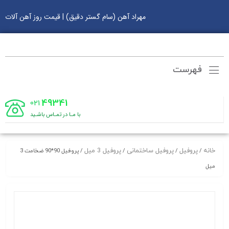
مهراد آهن (سام گستر دقیق) | قیمت روز آهن آلات
فهرست
49341
021
با مـا در تمـاس باشـید
خانه
پروفیل
پروفیل ساختمانی
پروفیل 3 میل
/
/
/
/ پروفیل 90*90 ضخامت 3
میل