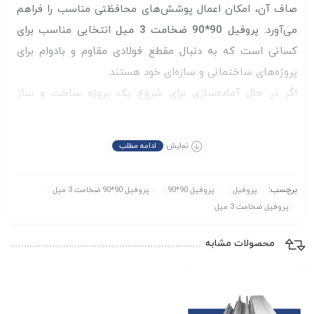
صاف آن، امکان اعمال پوشش‌های محافظتی مناسب را فراهم
می‌آورد.
پروفیل 90*90 ضخامت 3 میل
انتخابی مناسب برای
کسانی است که به دنبال مقطع فولادی مقاوم و بادوام برای
پروژه‌های ساختمانی و سازه‌ای خود هستند.
اگر در حال آماده‌سازی برای شروع یک پروژه ساخت‌ و ساز
هستید، پروفیل یکی از مصالح ضروری برای پروژه شما محسوب
می‌شود. انواع مختلفی از پروفیل‌های فولادی با ابعاد و
نمایش
ادامه مطلب
ضخامت‌های گوناگون موجود است که هرکدام ویژگی‌های
مقاومتی و کاربردی متفاوتی دارند. انتخاب پروفیل مناسب
برچسب:
پروفیل
پروفیل 90*90
پروفیل 90*90 ضخامت 3 میل
بسته به نیاز پروژه می‌تواند تأثیر زیادی در استحکام و عملکرد
پروفیل ضخامت 3 میل
نهایی سازه داشته باشد. اگر در انتخاب سایز و نوع مناسب
پروفیل برای پروژه خود دچار تردید شده‌اید، می‌توانید در هر زمان
محصولات مشابه
و به صورت رایگان از مشاوره کارشناسان ما در
مجموعه مهراد
برای خرید محصول مناسب پروژه خود بهره‌مند شوید.
آهن
همچنین می توانید از طریق
موجودی و قیمت
کانال مهراد آهن