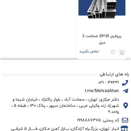
های روز پروفیل را مشاهده فرمایید.
پروفیل 25*25 ضخامت 2
میل
تماس بگیرید
افزودن
به
راه های ارتباطی
سبد
۴۹۳۴۱ - ۰۲۱
t.me/MehradAhan
دفتر مرکزی: تهران ، سعادت آباد ، بلوار پاکنژاد ، خیابان شیما و
شهرزاد زند وکیلی غربی ، ساختمان سپهر ، پلاک ۱۳۰ ، طبقه ۵ ،
واحد ۹
کد پستی: ۱۹۹۸۸۸۷۳۷۵
انـبار: تهران، بزرگــراه آزادگان، بــاراز آهـن مـکان، فـــــاز ۵ شرقــی