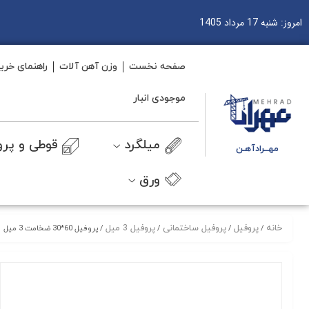
امروز: شنبه 17 مرداد 1405
صفحه نخست
وزن آهن آلات
راهنمای خری
موجودی انبار
میلگرد
قوطی و پرو
مهــرادآهـن
ورق
خانه
پروفیل
پروفیل ساختمانی
پروفیل 3 میل
/
/
/
/ پروفیل 60*30 ضخامت 3 میل