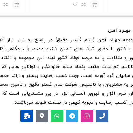
افزودن
افزودن
به
به
مهــراد آهـن
سبد
سبد
وعه مهراد آهن (سام گستر دقيق) در پاسخ به نیاز بازار آه
ت کشور با حضور شرکت‌های تامین کننده عمده، با دیدگاهی کل
ر و متفاوت پا به عرصه فولاد کشور نهاد. این مجموعه با اتکاء 
انات، تجربیات مثبت پنجاه ساله خانوادگی و توانایی هایی که 
سالیان گرد آورده است، جهت کسب رضایت بیشتر و ارائه خدم
ر به مشتریان، با تاسـیس شرکت سام گستر دقيق و تامین سخـ
ار، نــرم افزار و نیروی انســانی لازم در پی مشـــتریانی است که 
ال کسـب رضایت و تجربه کیفی در صنعت فــولاد می‌باشنـد.