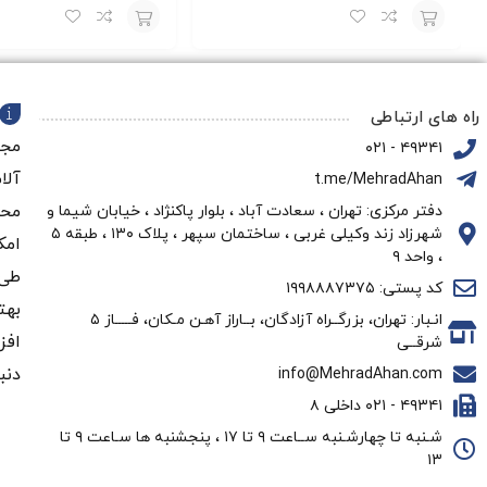
افزودن
افزودن
به
به
راه های ارتباطی
سبد
سبد
مجم
۴۹۳۴۱ - ۰۲۱
آلا
t.me/MehradAhan
محو
دفتر مرکزی: تهران ، سعادت آباد ، بلوار پاکنژاد ، خیابان شیما و
شهرزاد زند وکیلی غربی ، ساختمان سپهر ، پلاک ۱۳۰ ، طبقه ۵
امک
، واحد ۹
طی 
کد پستی: ۱۹۹۸۸۸۷۳۷۵
بهت
انـبار: تهران، بزرگــراه آزادگان، بــاراز آهـن مـکان، فـــــاز ۵
افز
شرقــی
دنب
info@MehradAhan.com
۴۹۳۴۱ - ۰۲۱ داخلی ۸
شـنبه تا چهارشـنبه ســاعت ۹ تا ۱۷ ، پنجشنبه ها سـاعت ۹ تا
۱۳