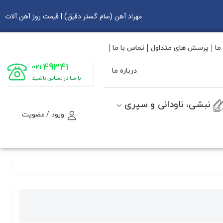
مهراد آهن (سام گستر دقیق) | قیمت روز آهن آلات
ما
پرسش های متداول
تماس با ما
49341
021
درباره ما
با مـا در تمـاس باشـید
نبشی، ناودانی و سپری
ورود / عضویت