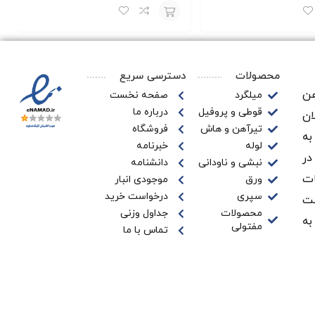
افزودن
به
محصولات
دسترسی سریع
سبد
ن‌
میلگرد
صفحه نخست
قوطی و پروفیل
درباره ما
ان
تیرآهن و هاش
فروشگاه
به
لوله
خبرنامه
در
نبشی و ناودانی
دانشنامه
ات
ورق
موجودی انبار
سپری
درخواست خرید
ـت
محصولات
جداول وزنی
به
مفتولی
تماس با ما