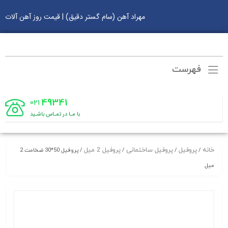
مهراد آهن (سام گستر دقیق) | قیمت روز آهن آلات
فهرست
49341
021
با مـا در تمـاس باشـید
خانه
پروفیل
پروفیل ساختمانی
پروفیل 2 میل
/
/
/
/ پروفیل 50*30 ضخامت 2
میل