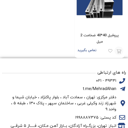
پروفیل 40*40 ضخامت 2
میل
تماس بگیرید
افزودن
به
راه های ارتباطی
سبد
۴۹۳۴۱ - ۰۲۱
t.me/MehradAhan
دفتر مرکزی: تهران ، سعادت آباد ، بلوار پاکنژاد ، خیابان شیما و
شهرزاد زند وکیلی غربی ، ساختمان سپهر ، پلاک ۱۳۰ ، طبقه ۵ ،
واحد ۹
کد پستی: ۱۹۹۸۸۸۷۳۷۵
انـبار: تهران، بزرگــراه آزادگان، بــاراز آهـن مـکان، فـــــاز ۵ شرقــی