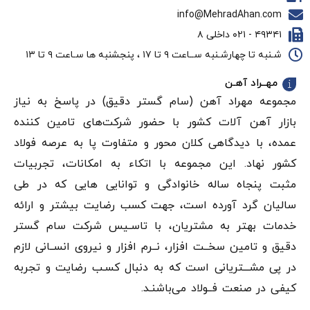
info@MehradAhan.com
۴۹۳۴۱ - ۰۲۱ داخلی ۸
شـنبه تا چهارشـنبه ســاعت ۹ تا ۱۷ ، پنجشنبه ها سـاعت ۹ تا ۱۳
مهــراد آهـن
مجموعه مهراد آهن (سام گستر دقيق) در پاسخ به نیاز
بازار آهن‌ آلات کشور با حضور شرکت‌های تامین کننده
عمده، با دیدگاهی کلان محور و متفاوت پا به عرصه فولاد
کشور نهاد. این مجموعه با اتکاء به امکانات، تجربیات
مثبت پنجاه ساله خانوادگی و توانایی هایی که در طی
سالیان گرد آورده است، جهت کسب رضایت بیشتر و ارائه
خدمات بهتر به مشتریان، با تاسـیس شرکت سام گستر
دقيق و تامین سخــت افزار، نــرم افزار و نیروی انســانی لازم
در پی مشـــتریانی است که به دنبال کسـب رضایت و تجربه
کیفی در صنعت فــولاد می‌باشنـد.