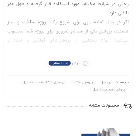
راحتی در شرایط مختلف مورد استفاده قرار گرفته و طول عمر
بالایی دارد.
اگر در حال آماده‌سازی برای شروع یک پروژه ساخت‌ و ساز
هستید، پروفیل یکی از مصالح ضروری برای پروژه شما محسوب
می‌شود. انواع مختلفی از پروفیل‌های فولادی با ابعاد و
ضخامت‌های گوناگون موجود است که هرکدام ویژگی‌های
مقاومتی و کاربردی متفاوتی دارند. انتخاب پروفیل مناسب
نمایش
ادامه مطلب
بسته به نیاز پروژه می‌تواند تأثیر زیادی در استحکام و عملکرد
نهایی سازه داشته باشد. اگر در انتخاب سایز و نوع مناسب
برچسب:
پروفیل
پروفیل 50*30
پروفیل 50*30 ضخامت 2 میل
پروفیل برای پروژه خود دچار تردید شده‌اید، می‌توانید در هر زمان
پروفیل ضخامت 2 میل
و به صورت رایگان از مشاوره کارشناسان ما در
مجموعه مهراد
برای خرید محصول مناسب پروژه خود بهره‌مند شوید.
آهن
محصولات مشابه
همچنین می توانید از طریق
موجودی و قیمت
کانال مهراد آهن
های روز پروفیل را مشاهده فرمایید.