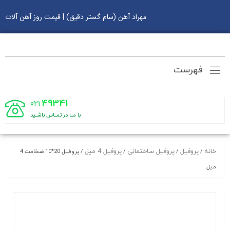
مهراد آهن (سام گستر دقیق) | قیمت روز آهن آلات
فهرست
49341
021
با مـا در تمـاس باشـید
خانه
پروفیل
پروفیل ساختمانی
پروفیل 4 میل
/
/
/
/ پروفیل 20*10 ضخامت 4
میل