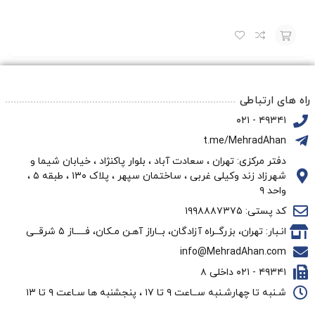
افزودن
به
راه های ارتباطی
سبد
۴۹۳۴۱ - ۰۲۱
t.me/MehradAhan
دفتر مرکزی: تهران ، سعادت آباد ، بلوار پاکنژاد ، خیابان شیما و
شهرزاد زند وکیلی غربی ، ساختمان سپهر ، پلاک ۱۳۰ ، طبقه ۵ ،
واحد ۹
کد پستی: ۱۹۹۸۸۸۷۳۷۵
انـبار: تهران، بزرگــراه آزادگان، بــاراز آهـن مـکان، فـــــاز ۵ شرقــی
info@MehradAhan.com
۴۹۳۴۱ - ۰۲۱ داخلی ۸
شـنبه تا چهارشـنبه ســاعت ۹ تا ۱۷ ، پنجشنبه ها سـاعت ۹ تا ۱۳