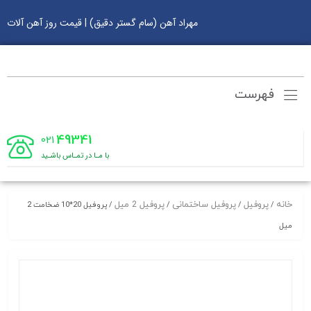
مهراد آهن (سام گستر دقیق) | قیمت روز آهن آلات
فهرست
49341
021
با مـا در تمـاس باشـید
خانه
پروفیل
پروفیل ساختمانی
پروفیل 2 میل
/
/
/
/ پروفیل 20*10 ضخامت 2
میل