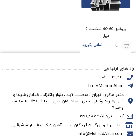
پروفیل 60*60 ضخامت 2
میل
تماس بگیرید
افزودن
به
راه های ارتباطی
سبد
۴۹۳۴۱ - ۰۲۱
t.me/MehradAhan
دفتر مرکزی: تهران ، سعادت آباد ، بلوار پاکنژاد ، خیابان شیما و
شهرزاد زند وکیلی غربی ، ساختمان سپهر ، پلاک ۱۳۰ ، طبقه ۵ ،
واحد ۹
کد پستی: ۱۹۹۸۸۸۷۳۷۵
انـبار: تهران، بزرگــراه آزادگان، بــاراز آهـن مـکان، فـــــاز ۵ شرقــی
info@MehradAhan.com