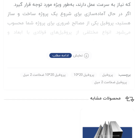
که نیاز به سرعت عمل دارند، به‌طور ویژه مورد توجه قرار گیرد.
اگر در حال آماده‌سازی برای شروع یک پروژه ساخت‌ و ساز
هستید، پروفیل یکی از مصالح ضروری برای پروژه شما محسوب
می‌شود. انواع مختلفی از پروفیل‌های فولادی با ابعاد و
ضخامت‌های گوناگون موجود است که هرکدام ویژگی‌های
مقاومتی و کاربردی متفاوتی دارند. انتخاب پروفیل مناسب
نمایش
ادامه مطلب
بسته به نیاز پروژه می‌تواند تأثیر زیادی در استحکام و عملکرد
نهایی سازه داشته باشد. اگر در انتخاب سایز و نوع مناسب
برچسب:
پروفیل
پروفیل 20*10
پروفیل 20*10 ضخامت 2 میل
پروفیل برای پروژه خود دچار تردید شده‌اید، می‌توانید در هر زمان
پروفیل ضخامت 2 میل
و به صورت رایگان از مشاوره کارشناسان ما در
مجموعه مهراد
برای خرید محصول مناسب پروژه خود بهره‌مند شوید.
آهن
محصولات مشابه
همچنین می توانید از طریق
موجودی و قیمت
کانال مهراد آهن
های روز پروفیل را مشاهده فرمایید.