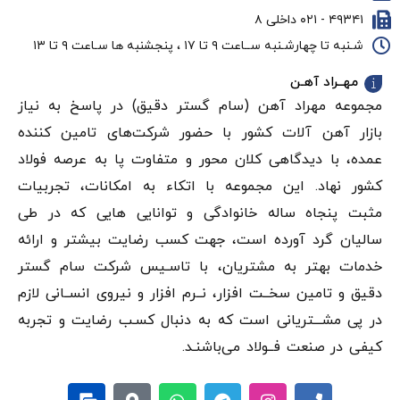
۴۹۳۴۱ - ۰۲۱ داخلی ۸
شـنبه تا چهارشـنبه ســاعت ۹ تا ۱۷ ، پنجشنبه ها سـاعت ۹ تا ۱۳
مهــراد آهـن
مجموعه مهراد آهن (سام گستر دقيق) در پاسخ به نیاز
بازار آهن‌ آلات کشور با حضور شرکت‌های تامین کننده
عمده، با دیدگاهی کلان محور و متفاوت پا به عرصه فولاد
کشور نهاد. این مجموعه با اتکاء به امکانات، تجربیات
مثبت پنجاه ساله خانوادگی و توانایی هایی که در طی
سالیان گرد آورده است، جهت کسب رضایت بیشتر و ارائه
خدمات بهتر به مشتریان، با تاسـیس شرکت سام گستر
دقيق و تامین سخــت افزار، نــرم افزار و نیروی انســانی لازم
در پی مشـــتریانی است که به دنبال کسـب رضایت و تجربه
کیفی در صنعت فــولاد می‌باشنـد.