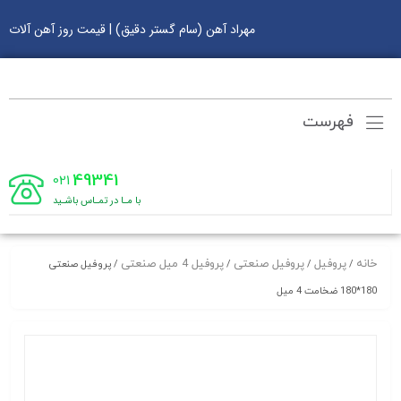
مهراد آهن (سام گستر دقیق) | قیمت روز آهن آلات
فهرست
49341
021
با مـا در تمـاس باشـید
خانه
پروفیل
پروفیل صنعتی
پروفیل 4 میل صنعتی
/
/
/
/ پروفیل صنعتی
180*180 ضخامت 4 میل