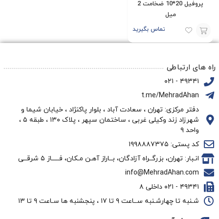
پروفیل 20*10 ضخامت 2
میل
تماس بگیرید
افزودن
به
راه های ارتباطی
سبد
۴۹۳۴۱ - ۰۲۱
t.me/MehradAhan
دفتر مرکزی: تهران ، سعادت آباد ، بلوار پاکنژاد ، خیابان شیما و
شهرزاد زند وکیلی غربی ، ساختمان سپهر ، پلاک ۱۳۰ ، طبقه ۵ ،
واحد ۹
کد پستی: ۱۹۹۸۸۸۷۳۷۵
انـبار: تهران، بزرگــراه آزادگان، بــاراز آهـن مـکان، فـــــاز ۵ شرقــی
info@MehradAhan.com
۴۹۳۴۱ - ۰۲۱ داخلی ۸
شـنبه تا چهارشـنبه ســاعت ۹ تا ۱۷ ، پنجشنبه ها سـاعت ۹ تا ۱۳