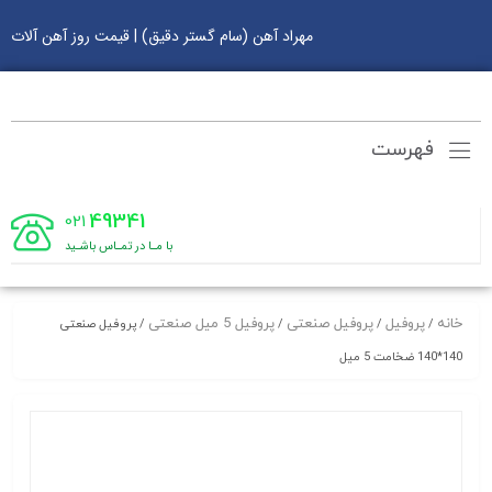
مهراد آهن (سام گستر دقیق) | قیمت روز آهن آلات
فهرست
49341
021
با مـا در تمـاس باشـید
خانه
پروفیل
پروفیل صنعتی
پروفیل 5 میل صنعتی
/
/
/
/ پروفیل صنعتی
140*140 ضخامت 5 میل