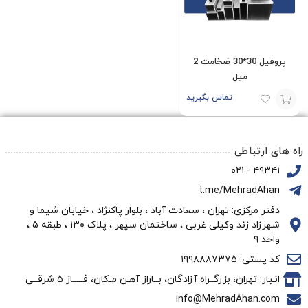
پروفیل 30*30 ضخامت 2
میل
تماس بگیرید
افزودن
به
راه های ارتباطی
سبد
۴۹۳۴۱ - ۰۲۱
t.me/MehradAhan
دفتر مرکزی: تهران ، سعادت آباد ، بلوار پاکنژاد ، خیابان شیما و
شهرزاد زند وکیلی غربی ، ساختمان سپهر ، پلاک ۱۳۰ ، طبقه ۵ ،
واحد ۹
کد پستی: ۱۹۹۸۸۸۷۳۷۵
انـبار: تهران، بزرگــراه آزادگان، بــاراز آهـن مـکان، فـــــاز ۵ شرقــی
info@MehradAhan.com