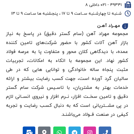
۴۹۳۴۱ - ۰۲۱ داخلی ۸
شـنبه تا چهارشـنبه ســاعت ۹ تا ۱۷ ، پنجشنبه ها سـاعت ۹ تا ۱۳
مهــراد آهـن
مجموعه مهراد آهن (سام گستر دقيق) در پاسخ به نیاز
بازار آهن‌ آلات کشور با حضور شرکت‌های تامین کننده
عمده، با دیدگاهی کلان محور و متفاوت پا به عرصه فولاد
کشور نهاد. این مجموعه با اتکاء به امکانات، تجربیات
مثبت پنجاه ساله خانوادگی و توانایی هایی که در طی
سالیان گرد آورده است، جهت کسب رضایت بیشتر و ارائه
خدمات بهتر به مشتریان، با تاسـیس شرکت سام گستر
دقيق و تامین سخــت افزار، نــرم افزار و نیروی انســانی لازم
در پی مشـــتریانی است که به دنبال کسـب رضایت و تجربه
کیفی در صنعت فــولاد می‌باشنـد.