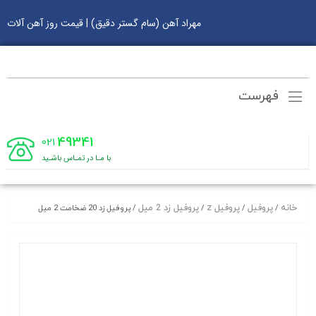
مهراد آهن (سام گستر دقیق) | قیمت روز آهن آلات
فهرست
49341
021
با مـا در تمـاس باشـید
خانه
پروفیل
پروفیل z
پروفیل زد 2 میل
/
/
/
/ پروفیل زد 20 ضخامت 2 میل