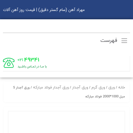
مهراد آهن (سام گستر دقیق) | قیمت روز آهن آلات
فهرست
49341
021
با مـا در تمـاس باشـید
خانه
ورق
ورق گرم
ورق آجدار
ورق آجدار فولاد مبارکه
/
/
/
/
/ ورق آجدار 5
میل 1000*2000 فولاد مبارکه