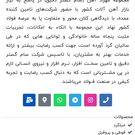
مجموعه مهراد آهن (سام گستر دقيق) در پاسخ به نیاز
مشاوره کارشناسان ما در
برای خرید محصول
مجموعه مهراد آهن
بازار آهن‌ آلات کشور با حضور شرکت‌های تامین کننده
مناسب پروژه خود بهره‌مند شوید. همچنین می توانید از طریق
عمده، با دیدگاهی کلان محور و متفاوت پا به عرصه فولاد
موجودی و قیمت های روز انواع محصولات را
کانال مهراد آهن
کشور نهاد. این مجموعه با اتکاء به امکانات، تجربیات
مشاهده فرمایید.
مثبت پنجاه ساله خانوادگی و توانایی هایی که در طی
سالیان گرد آورده است، جهت کسب رضایت بیشتر و ارائه
خدمات بهتر به مشتریان، با تاسـیس شرکت سام گستر
دقيق و تامین سخــت افزار، نــرم افزار و نیروی انســانی لازم
در پی مشـــتریانی است که به دنبال کسـب رضایت و تجربه
کیفی در صنعت فــولاد می‌باشنـد.
محصولات
میلگرد
قوطی و پروفیل