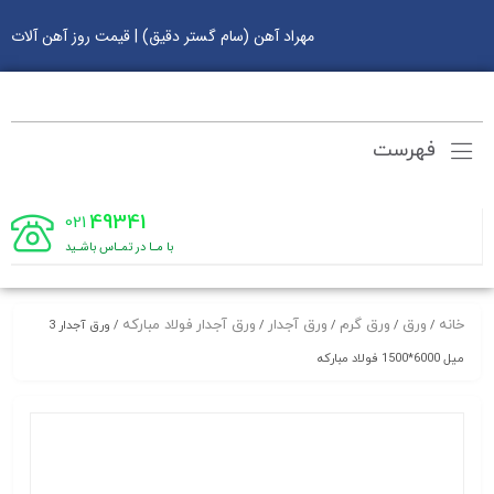
مهراد آهن (سام گستر دقیق) | قیمت روز آهن آلات
فهرست
49341
021
با مـا در تمـاس باشـید
خانه
ورق
ورق گرم
ورق آجدار
ورق آجدار فولاد مبارکه
/
/
/
/
/ ورق آجدار 3
میل 6000*1500 فولاد مبارکه