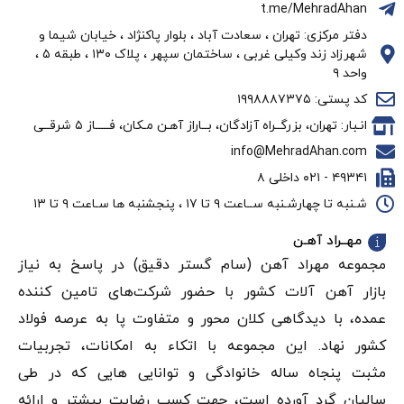
t.me/MehradAhan
دفتر مرکزی: تهران ، سعادت آباد ، بلوار پاکنژاد ، خیابان شیما و
شهرزاد زند وکیلی غربی ، ساختمان سپهر ، پلاک ۱۳۰ ، طبقه ۵ ،
واحد ۹
کد پستی: ۱۹۹۸۸۸۷۳۷۵
انـبار: تهران، بزرگــراه آزادگان، بــاراز آهـن مـکان، فـــــاز ۵ شرقــی
info@MehradAhan.com
۴۹۳۴۱ - ۰۲۱ داخلی ۸
شـنبه تا چهارشـنبه ســاعت ۹ تا ۱۷ ، پنجشنبه ها سـاعت ۹ تا ۱۳
مهــراد آهـن
مجموعه مهراد آهن (سام گستر دقيق) در پاسخ به نیاز
بازار آهن‌ آلات کشور با حضور شرکت‌های تامین کننده
عمده، با دیدگاهی کلان محور و متفاوت پا به عرصه فولاد
کشور نهاد. این مجموعه با اتکاء به امکانات، تجربیات
مثبت پنجاه ساله خانوادگی و توانایی هایی که در طی
سالیان گرد آورده است، جهت کسب رضایت بیشتر و ارائه