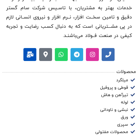
خدمات بهتر به مشتریان، با تاسـیس شرکت سام گستر
دقيق و تامین سخــت افزار، نــرم افزار و نیروی انســانی لازم
در پی مشـــتریانی است که به دنبال کسـب رضایت و تجربه
کیفی در صنعت فــولاد می‌باشنـد.
محصولات
میلگرد
قوطی و پروفیل
تیرآهن و هاش
لوله
نبشی و ناودانی
ورق
سپری
محصولات مفتولی