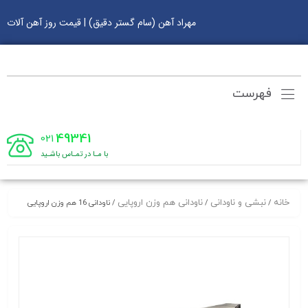
مهراد آهن (سام گستر دقیق) | قیمت روز آهن آلات
فهرست
49341
021
با مـا در تمـاس باشـید
خانه
نبشی و ناودانی
ناودانی هم وزن اروپایی
/
/
/ ناودانی 16 هم وزن اروپایی