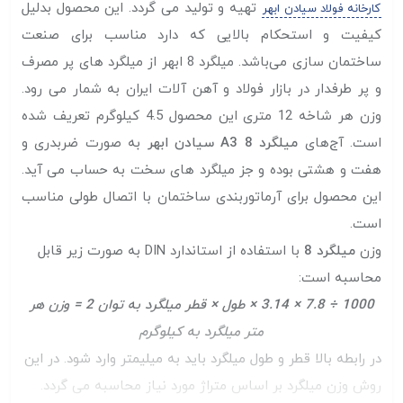
تهیه و تولید می گردد. این محصول بدلیل
کارخانه فولاد سیادن ابهر
کیفیت و استحکام بالایی که دارد مناسب برای صنعت
ساختمان سازی می‌باشد. میلگرد 8 ابهر از میلگرد های پر مصرف
و پر طرفدار در بازار فولاد و آهن آلات ایران به شمار می رود.
وزن هر شاخه 12 متری این محصول 4.5 کیلوگرم تعریف شده
است. آج‌های
میلگرد 8 A3 سیادن ابهر
به صورت ضربدری و
هفت و هشتی بوده و جز میلگرد های سخت به حساب می آید.
این محصول برای آرماتوربندی ساختمان با اتصال طولی مناسب
است.
وزن
میلگرد 8
با استفاده از استاندارد DIN به صورت زیر قابل
محاسبه است:
1000 ÷ 7.8 × 3.14 × طول × قطر میلگرد به توان 2 = وزن هر
متر میلگرد به کیلوگرم
در رابطه بالا قطر و طول میلگرد باید به میلیمتر وارد شود. در این
روش وزن میلگرد بر اساس متراژ مورد نیاز محاسبه می گردد.