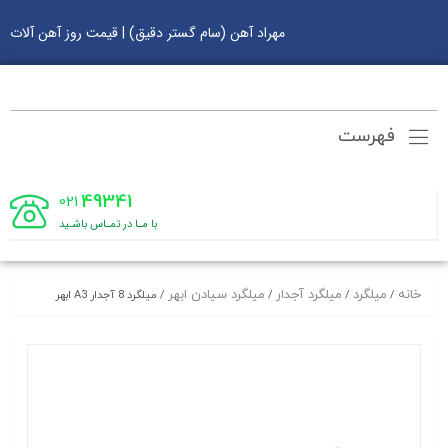
مهراد آهن (سام گستر دقیق) | قیمت روز آهن آلات
فهرست
49341
021
با مـا در تمـاس باشـید
خانه
میلگرد
میلگرد آجدار
میلگرد سیادن ابهر
/
/
/
/ میلگرد 8 آجدار A3 ابهر