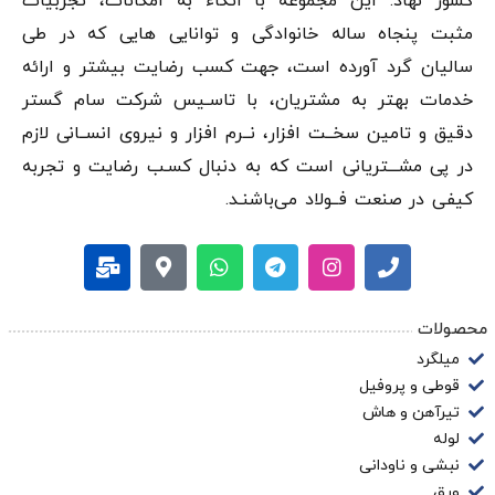
کشور نهاد. این مجموعه با اتکاء به امکانات، تجربیات
مثبت پنجاه ساله خانوادگی و توانایی هایی که در طی
سالیان گرد آورده است، جهت کسب رضایت بیشتر و ارائه
خدمات بهتر به مشتریان، با تاسـیس شرکت سام گستر
دقيق و تامین سخــت افزار، نــرم افزار و نیروی انســانی لازم
در پی مشـــتریانی است که به دنبال کسـب رضایت و تجربه
کیفی در صنعت فــولاد می‌باشنـد.
محصولات
میلگرد
قوطی و پروفیل
تیرآهن و هاش
لوله
نبشی و ناودانی
ورق