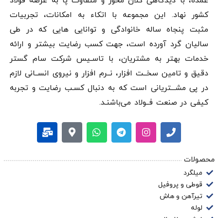
عمده، با دیدگاهی کلان محور و متفاوت پا به عرصه فولاد
کشور نهاد. این مجموعه با اتکاء به امکانات، تجربیات
مثبت پنجاه ساله خانوادگی و توانایی هایی که در طی
سالیان گرد آورده است، جهت کسب رضایت بیشتر و ارائه
خدمات بهتر به مشتریان، با تاسـیس شرکت سام گستر
دقيق و تامین سخــت افزار، نــرم افزار و نیروی انســانی لازم
در پی مشـــتریانی است که به دنبال کسـب رضایت و تجربه
کیفی در صنعت فــولاد می‌باشنـد.
محصولات
میلگرد
قوطی و پروفیل
تیرآهن و هاش
لوله