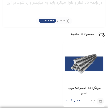
در رابطه بالا قطر و طول میلگرد باید به میلیمتر وارد شود. در این
روش وزن میلگرد بر اساس متراژ مورد نیاز محاسبه می‌گردد.
نمایش
ادامه مطلب
محصولات مشابه
مشخصات میلگرد 32 آجدار A3 سیرجان
کارخانه تولید کننده
جهان فولاد سیرجان
سایز
32
میلگرد 14 آجدار A3 ذوب
استاندارد
A3
آهن
حالت
شاخه 12 متری
تماس بگیرید
وزن هر شاخه
76