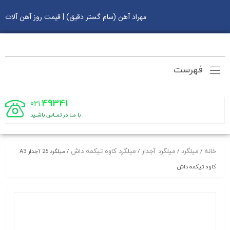
مهراد آهن (سام گستر دقیق) | قیمت روز آهن آلات
فهرست
49341
021
با مـا در تمـاس باشـید
خانه
میلگرد
میلگرد آجدار
میلگرد کاوه تیکمه داش
/
/
/
/ میلگرد 25 آجدار A3
کاوه تیکمه داش