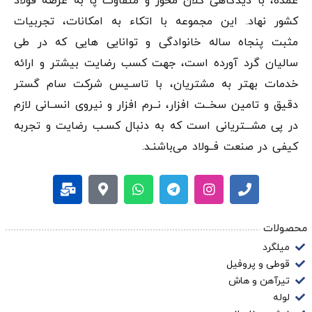
عمده، با دیدگاهی کلان محور و متفاوت پا به عرصه فولاد
کشور نهاد. این مجموعه با اتکاء به امکانات، تجربیات
مثبت پنجاه ساله خانوادگی و توانایی هایی که در طی
سالیان گرد آورده است، جهت کسب رضایت بیشتر و ارائه
خدمات بهتر به مشتریان، با تاسـیس شرکت سام گستر
دقيق و تامین سخــت افزار، نــرم افزار و نیروی انســانی لازم
در پی مشـــتریانی است که به دنبال کسـب رضایت و تجربه
کیفی در صنعت فــولاد می‌باشنـد.
محصولات
میلگرد
قوطی و پروفیل
تیرآهن و هاش
لوله