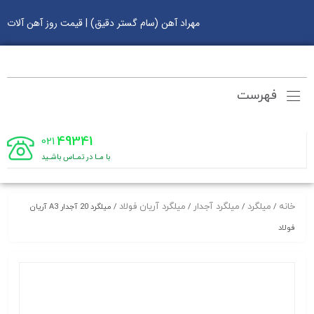
مهراد آهن (سام گستر دقیق) | قیمت روز آهن آلات
فهرست
49341
021
با مـا در تمـاس باشـید
خانه
میلگرد
میلگرد آجدار
میلگرد آریان فولاد
/
/
/
/ میلگرد 20 آجدار A3 آریان
فولاد