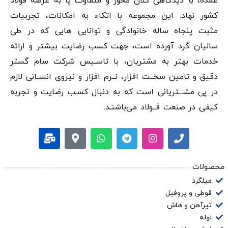
عمده، با دیدگاهی کلان محور و متفاوت پا به عرصه فولاد
کشور نهاد. این مجموعه با اتکاء به امکانات، تجربیات
مثبت پنجاه ساله خانوادگی و توانایی هایی که در طی
سالیان گرد آورده است، جهت کسب رضایت بیشتر و ارائه
خدمات بهتر به مشتریان، با تاسـیس شرکت سام گستر
دقيق و تامین سخــت افزار، نــرم افزار و نیروی انســانی لازم
در پی مشـــتریانی است که به دنبال کسـب رضایت و تجربه
کیفی در صنعت فــولاد می‌باشنـد.
محصولات
میلگرد
قوطی و پروفیل
تیرآهن و هاش
لوله