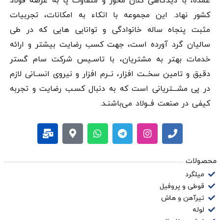
عمده، با دیدگاهی کلان محور و متفاوت پا به عرصه فولاد
کشور نهاد. این مجموعه با اتکاء به امکانات، تجربیات
مثبت پنجاه ساله خانوادگی و توانایی هایی که در طی
سالیان گرد آورده است، جهت کسب رضایت بیشتر و ارائه
خدمات بهتر به مشتریان، با تاسـیس شرکت سام گستر
دقيق و تامین سخــت افزار، نــرم افزار و نیروی انســانی لازم
در پی مشـــتریانی است که به دنبال کسـب رضایت و تجربه
کیفی در صنعت فــولاد می‌باشنـد.
محصولات
میلگرد
قوطی و پروفیل
تیرآهن و هاش
لوله