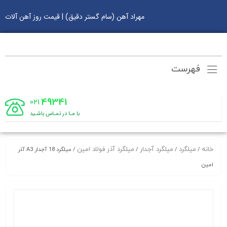
مهراد آهن (سام گستر دقیق) | قیمت روز آهن آلات
فهرست
49341
021
با مـا در تمـاس باشـید
خانه
میلگرد
میلگرد آجدار
میلگرد آذر فولاد امین
/
/
/
/ میلگرد 18 آجدار A3 آذر
امین