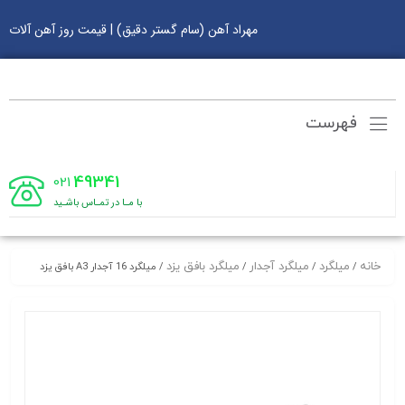
مهراد آهن (سام گستر دقیق) | قیمت روز آهن آلات
فهرست
49341
021
با مـا در تمـاس باشـید
خانه
میلگرد
میلگرد آجدار
میلگرد بافق یزد
/
/
/
/ میلگرد 16 آجدار A3 بافق یزد