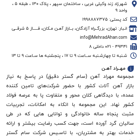
شهرزاد زند وکیلی غربی ، ساختمان سپهر ، پلاک ۱۳۰ ، طبقه ۵ ،
واحد ۹
کد پستی: ۱۹۹۸۸۸۷۳۷۵
انـبار: تهران، بزرگــراه آزادگان، بــاراز آهـن مـکان، فـــــاز ۵ شرقــی
info@MehradAhan.com
۴۹۳۴۱ - ۰۲۱ داخلی ۸
شـنبه تا چهارشـنبه ســاعت ۹ تا ۱۷ ، پنجشنبه ها سـاعت ۹ تا ۱۳
مهــراد آهـن
مجموعه مهراد آهن (سام گستر دقيق) در پاسخ به نیاز
بازار آهن‌ آلات کشور با حضور شرکت‌های تامین کننده
عمده، با دیدگاهی کلان محور و متفاوت پا به عرصه فولاد
کشور نهاد. این مجموعه با اتکاء به امکانات، تجربیات
مثبت پنجاه ساله خانوادگی و توانایی هایی که در طی
سالیان گرد آورده است، جهت کسب رضایت بیشتر و ارائه
خدمات بهتر به مشتریان، با تاسـیس شرکت سام گستر