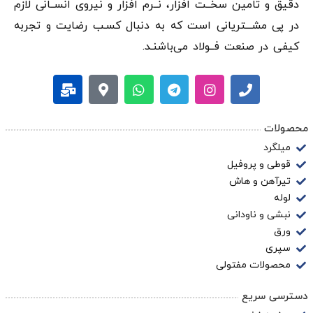
دقيق و تامین سخــت افزار، نــرم افزار و نیروی انســانی لازم
در پی مشـــتریانی است که به دنبال کسـب رضایت و تجربه
کیفی در صنعت فــولاد می‌باشنـد.
محصولات
میلگرد
قوطی و پروفیل
تیرآهن و هاش
لوله
نبشی و ناودانی
ورق
سپری
محصولات مفتولی
دسترسی سریع