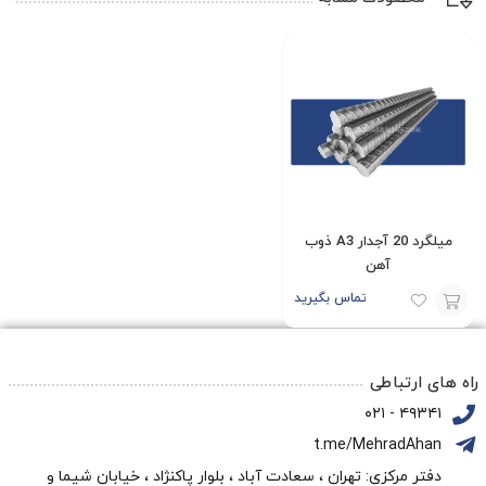
میلگرد 20 آجدار A3 ذوب
آهن
تماس بگیرید
افزودن
به
راه های ارتباطی
سبد
۴۹۳۴۱ - ۰۲۱
t.me/MehradAhan
دفتر مرکزی: تهران ، سعادت آباد ، بلوار پاکنژاد ، خیابان شیما و