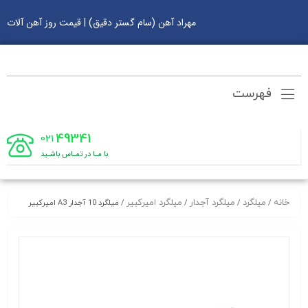
مهراد آهن (سام گستر دقیق) | قیمت روز آهن آلات
فهرست
49341
021
با مـا در تمـاس باشـید
خانه
میلگرد
میلگرد آجدار
میلگرد امیرکبیر
/
/
/
/ میلگرد 10 آجدار A3 امیرکبیر