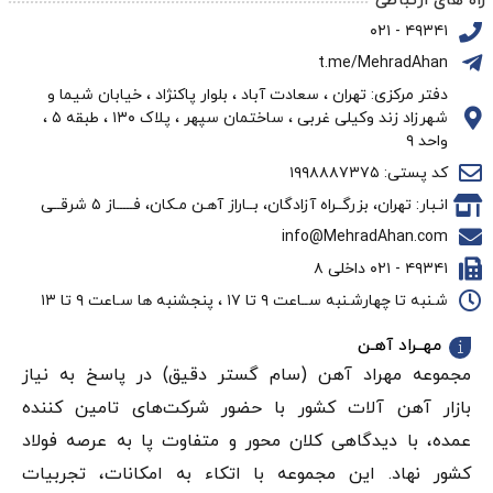
راه های ارتباطی
سبد
۴۹۳۴۱ - ۰۲۱
t.me/MehradAhan
اگر در حال آماده شدن برای شروع یک پروژه ساخت‌و‌ساز بتنی
دفتر مرکزی: تهران ، سعادت آباد ، بلوار پاکنژاد ، خیابان شیما و
هستید، ممکن است تشخیص داده باشید که میلگرد جز مصالح
شهرزاد زند وکیلی غربی ، ساختمان سپهر ، پلاک ۱۳۰ ، طبقه ۵ ،
واحد ۹
ضروری پروژه شما به حساب می‌آید. درجات و اندازه‌های
کد پستی: ۱۹۹۸۸۸۷۳۷۵
متفاوتی از میلگردهای فولادی موجود است که هر کدام سطوح
انـبار: تهران، بزرگــراه آزادگان، بــاراز آهـن مـکان، فـــــاز ۵ شرقــی
مقاومتی متفاوتی را ارائه می‌دهند. در نتیجه، شما به راحتی
info@MehradAhan.com
می‌توانید راه‌حل ساختاری کاملی را برای پروژه‌ای که روی آن کار
۴۹۳۴۱ - ۰۲۱ داخلی ۸
می‌کنید انتخاب کنید. در صورتی که در انتخاب سایز و گرید
شـنبه تا چهارشـنبه ســاعت ۹ تا ۱۷ ، پنجشنبه ها سـاعت ۹ تا ۱۳
مناسب میلگرد پروژه خود مردد مانده‌اید، می‌توانید در هر لحظه
و بصورت رایگان از مشاوره کارشناسان ما در
مجموعه مهرادآهن
مهــراد آهـن
مجموعه مهراد آهن (سام گستر دقيق) در پاسخ به نیاز
در خصوص خرید محصول مناسب پروژه خود بهره‌مند شوید.
بازار آهن‌ آلات کشور با حضور شرکت‌های تامین کننده
عمده، با دیدگاهی کلان محور و متفاوت پا به عرصه فولاد
کشور نهاد. این مجموعه با اتکاء به امکانات، تجربیات