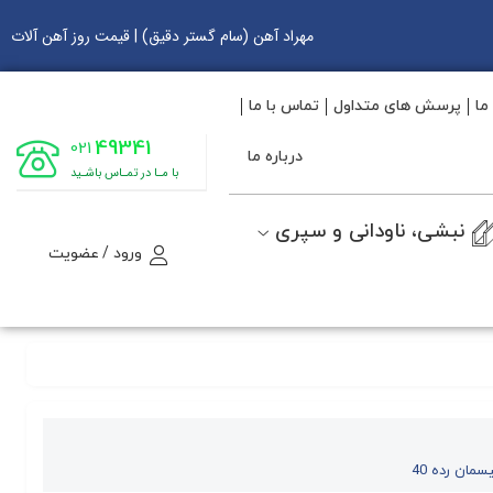
مهراد آهن (سام گستر دقیق) | قیمت روز آهن آلات
ما
پرسش های متداول
تماس با ما
49341
021
درباره ما
با مـا در تمـاس باشـید
نبشی، ناودانی و سپری
ورود / عضویت
سمان رده 40