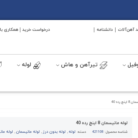
د آهن‌آلات
دانشنامه
درخواست خرید
همکاری با 
فیل
تیرآهن و هاش
لوله
نچ رده 40
لوله مانیسمان 8 اینچ رده 40
لوله
لوله بدون درز
لوله مانیسمان
لوله مانی
شناسه محصول:
421108
دسته:
,
,
,