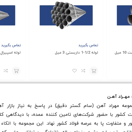
تماس بگیرید
تماس بگیرید
لوله 1/2-1 داربستی 3 میل
لوله اسپیرال 16 اینچ ضخامت 10 می
افزودن
افزودن
به
به
مهــراد آهـن
سبد
سبد
وعه مهراد آهن (سام گستر دقيق) در پاسخ به نیاز بازار آه
ت کشور با حضور شرکت‌های تامین کننده عمده، با دیدگاهی کل
ر و متفاوت پا به عرصه فولاد کشور نهاد. این مجموعه با اتکاء 