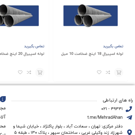
تماس بگیرید
تماس بگیرید
لوله اسپیرال 18 اینچ ضخامت 10 میل
لوله اسپیرال 20 اینچ ضخامت 10 میل
افزودن
افزودن
به
به
راه های ارتباطی
سبد
سبد
مجم
۴۹۳۴۱ - ۰۲۱
آلا
t.me/MehradAhan
محو
دفتر مرکزی: تهران ، سعادت آباد ، بلوار پاکنژاد ، خیابان شیما و
شهرزاد زند وکیلی غربی ، ساختمان سپهر ، پلاک ۱۳۰ ، طبقه ۵