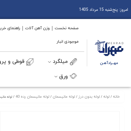
امروز: پنج‌شنبه 15 مرداد 1405
صفحه نخست
وزن آهن آلات
راهنمای خری
موجودی انبار
میلگرد
قوطی و پرو
مهــرادآهـن
ورق
خانه
لوله
لوله بدون درز
لوله مانیسمان
لوله مانیسمان رده 40
/
/
/
/
/ لوله مانیسمان 8 ای