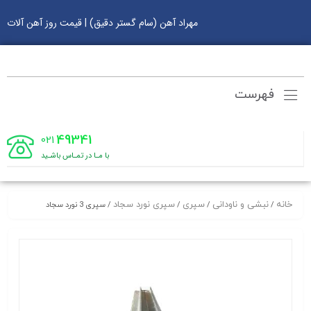
مهراد آهن (سام گستر دقیق) | قیمت روز آهن آلات
فهرست
49341
021
با مـا در تمـاس باشـید
خانه
نبشی و ناودانی
سپری
سپری نورد سجاد
/
/
/
/ سپری 3 نورد سجاد