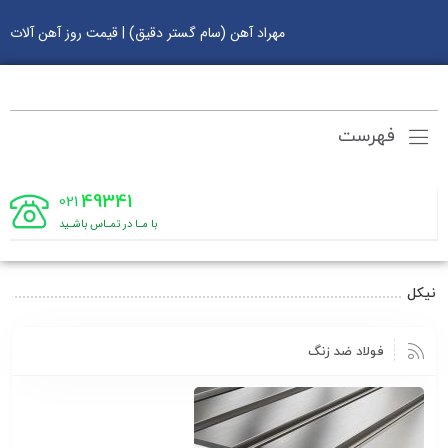
مهراد آهن (سام گستر دقیق) | قیمت روز آهن آلات
فهرست
49341
021
با مـا در تمـاس باشـید
نیکل
فولاد ضد زنگ