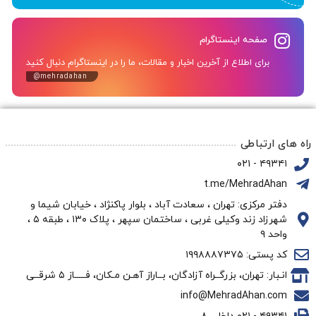
صفحه اینستاگرام
برای اطلاع از آخرین اخبار و مقالات، ما را در اینستاگرام دنبال کنید
@mehradahan
راه های ارتباطی
۴۹۳۴۱ - ۰۲۱
t.me/MehradAhan
دفتر مرکزی: تهران ، سعادت آباد ، بلوار پاکنژاد ، خیابان شیما و
شهرزاد زند وکیلی غربی ، ساختمان سپهر ، پلاک ۱۳۰ ، طبقه ۵ ،
واحد ۹
کد پستی: ۱۹۹۸۸۸۷۳۷۵
انـبار: تهران، بزرگــراه آزادگان، بــاراز آهـن مـکان، فـــــاز ۵ شرقــی
info@MehradAhan.com