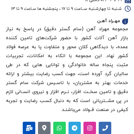
۴۹۳۴۱ - ۰۲۱ داخلی ۸
شـنبه تا چهارشـنبه ســاعت ۹ تا ۱۷ ، پنجشنبه ها سـاعت ۹ تا ۱۳
مهــراد آهـن
مجموعه مهراد آهن (سام گستر دقيق) در پاسخ به نیاز
بازار آهن‌ آلات کشور با حضور شرکت‌های تامین کننده
عمده، با دیدگاهی کلان محور و متفاوت پا به عرصه فولاد
کشور نهاد. این مجموعه با اتکاء به امکانات، تجربیات
مثبت پنجاه ساله خانوادگی و توانایی هایی که در طی
سالیان گرد آورده است، جهت کسب رضایت بیشتر و ارائه
خدمات بهتر به مشتریان، با تاسـیس شرکت سام گستر
دقيق و تامین سخــت افزار، نــرم افزار و نیروی انســانی لازم
در پی مشـــتریانی است که به دنبال کسـب رضایت و تجربه
کیفی در صنعت فــولاد می‌باشنـد.