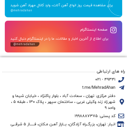
برای مشاهده قیمت روز انواع آهن آلات، وارد کانال مهراد آهن شوید
@mehradahan
صفحه اینستاگرام
برای اطلاع از آخرین اخبار و مقالات، ما را در اینستاگرام دنبال کنید
@mehradahan
راه های ارتباطی
۴۹۳۴۱ - ۰۲۱
t.me/MehradAhan
دفتر مرکزی: تهران ، سعادت آباد ، بلوار پاکنژاد ، خیابان شیما و
شهرزاد زند وکیلی غربی ، ساختمان سپهر ، پلاک ۱۳۰ ، طبقه ۵ ،
واحد ۹
کد پستی: ۱۹۹۸۸۸۷۳۷۵
انـبار: تهران، بزرگــراه آزادگان، بــاراز آهـن مـکان، فـــــاز ۵ شرقــی