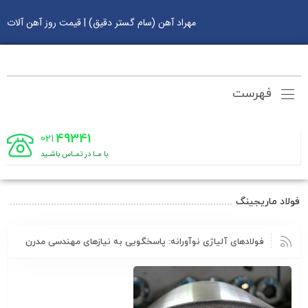
مهراد آهن (سام گستر دقیق) | قیمت روز آهن آلات
فهرست
49341
021
با مـا در تمـاس باشـید
فولاد ماریجینگ
فولادهای آلیاژی نوآورانه: پاسخگویی به نیازهای مهندسی مدرن