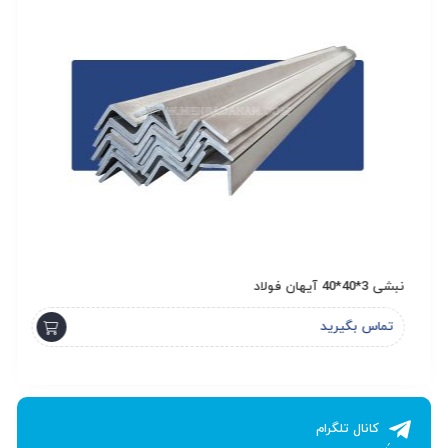
نبشی 3*40*40 آیهان فولاد
ناودانی 
تماس بگیرید
ت
کانال تلگرام