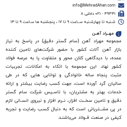
info@MehradAhan.com
۴۹۳۴۱ - ۰۲۱ داخلی ۸
شـنبه تا چهارشـنبه ســاعت ۹ تا ۱۷ ، پنجشنبه ها سـاعت ۹ تا ۱۳
مهــراد آهـن
مجموعه مهراد آهن (سام گستر دقيق) در پاسخ به نیاز
بازار آهن‌ آلات کشور با حضور شرکت‌های تامین کننده
عمده، با دیدگاهی کلان محور و متفاوت پا به عرصه فولاد
کشور نهاد. این مجموعه با اتکاء به امکانات، تجربیات
مثبت پنجاه ساله خانوادگی و توانایی هایی که در طی
سالیان گرد آورده است، جهت کسب رضایت بیشتر و ارائه
خدمات بهتر به مشتریان، با تاسـیس شرکت سام گستر
دقيق و تامین سخــت افزار، نــرم افزار و نیروی انســانی لازم
در پی مشـــتریانی است که به دنبال کسـب رضایت و تجربه
کیفی در صنعت فــولاد می‌باشنـد.