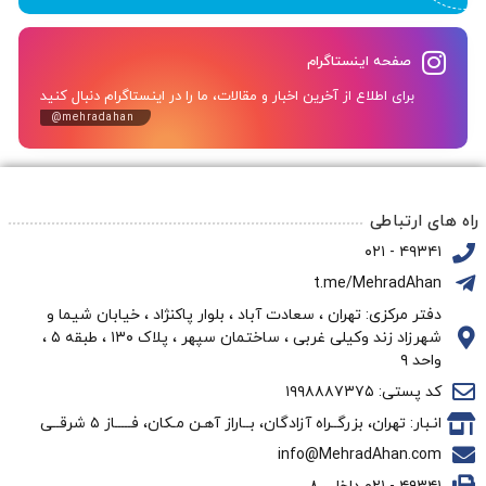
صفحه اینستاگرام
برای اطلاع از آخرین اخبار و مقالات، ما را در اینستاگرام دنبال کنید
@mehradahan
راه های ارتباطی
۴۹۳۴۱ - ۰۲۱
t.me/MehradAhan
دفتر مرکزی: تهران ، سعادت آباد ، بلوار پاکنژاد ، خیابان شیما و
شهرزاد زند وکیلی غربی ، ساختمان سپهر ، پلاک ۱۳۰ ، طبقه ۵ ،
واحد ۹
کد پستی: ۱۹۹۸۸۸۷۳۷۵
انـبار: تهران، بزرگــراه آزادگان، بــاراز آهـن مـکان، فـــــاز ۵ شرقــی
info@MehradAhan.com