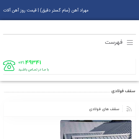
مهراد آهن (سام گستر دقیق) | قیمت روز آهن آلات
فهرست
49341
021
با مـا در تمـاس باشـید
سقف فولادی
سقف های فولادی