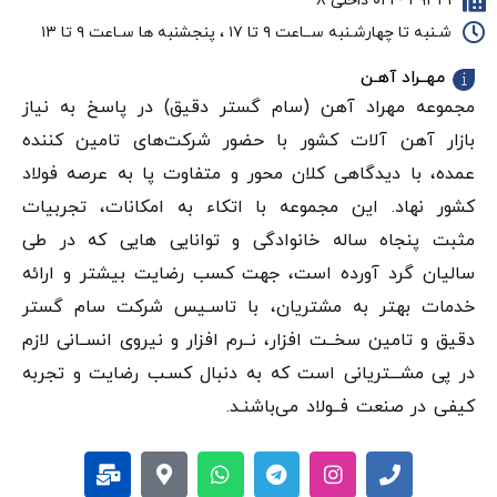
۴۹۳۴۱ - ۰۲۱ داخلی ۸
شـنبه تا چهارشـنبه ســاعت ۹ تا ۱۷ ، پنجشنبه ها سـاعت ۹ تا ۱۳
مهــراد آهـن
مجموعه مهراد آهن (سام گستر دقيق) در پاسخ به نیاز
بازار آهن‌ آلات کشور با حضور شرکت‌های تامین کننده
عمده، با دیدگاهی کلان محور و متفاوت پا به عرصه فولاد
کشور نهاد. این مجموعه با اتکاء به امکانات، تجربیات
مثبت پنجاه ساله خانوادگی و توانایی هایی که در طی
سالیان گرد آورده است، جهت کسب رضایت بیشتر و ارائه
خدمات بهتر به مشتریان، با تاسـیس شرکت سام گستر
دقيق و تامین سخــت افزار، نــرم افزار و نیروی انســانی لازم
در پی مشـــتریانی است که به دنبال کسـب رضایت و تجربه
کیفی در صنعت فــولاد می‌باشنـد.