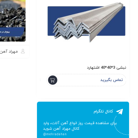
مهراد آهن
نبشی 3*40*40 آیهان فولاد
ناودانی 6 سبک لاهور
تماس بگیرید
تماس بگیرید
کانال تلگرام
برای مشاهده قیمت روز انواع آهن آلات، وارد
کانال مهراد آهن شوید
@mehradahan