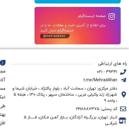
صفحه اینستاگرام
برای اطلاع از آخرین اخبار و مقالات، ما را در
اینستاگرام دنبال کنید
@mehradahan
راه های ارتباطی
مجم
۴۹۳۴۱ - ۰۲۱
آلا
t.me/MehradAhan
محو
دفتر مرکزی: تهران ، سعادت آباد ، بلوار پاکنژاد ، خیابان شیما و
شهرزاد زند وکیلی غربی ، ساختمان سپهر ، پلاک ۱۳۰ ، طبقه ۵
امک
، واحد ۹
طی 
کد پستی: ۱۹۹۸۸۸۷۳۷۵
بهت
انـبار: تهران، بزرگــراه آزادگان، بــاراز آهـن مـکان، فـــــاز ۵
افز
شرقــی