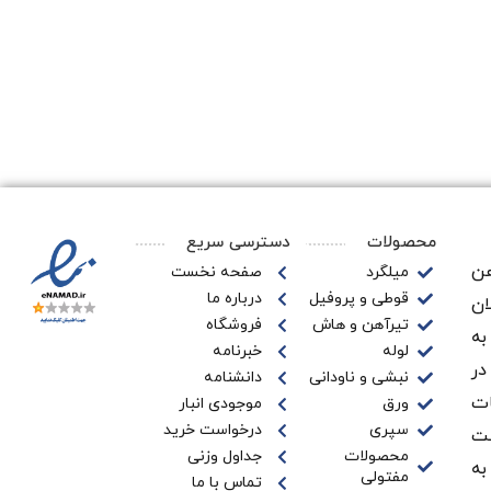
محصولات
دسترسی سریع
ن‌
میلگرد
صفحه نخست
قوطی و پروفیل
درباره ما
ان
تیرآهن و هاش
فروشگاه
به
لوله
خبرنامه
در
نبشی و ناودانی
دانشنامه
ات
ورق
موجودی انبار
سپری
درخواست خرید
ـت
محصولات
جداول وزنی
به
مفتولی
تماس با ما