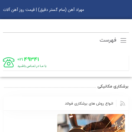
مهراد آهن (سام گستر دقیق) | قیمت روز آهن آلات
فهرست
49341
021
با مـا در تمـاس باشـید
برشکاری مکانیکی
انواع روش های برشکاری فولاد