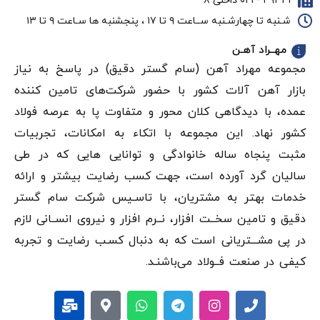
۴۹۳۴۱ - ۰۲۱ داخلی ۸
شـنبه تا چهارشـنبه ســاعت ۹ تا ۱۷ ، پنجشنبه ها سـاعت ۹ تا ۱۳
مهــراد آهـن
مجموعه مهراد آهن (سام گستر دقيق) در پاسخ به نیاز
بازار آهن‌ آلات کشور با حضور شرکت‌های تامین کننده
عمده، با دیدگاهی کلان محور و متفاوت پا به عرصه فولاد
کشور نهاد. این مجموعه با اتکاء به امکانات، تجربیات
مثبت پنجاه ساله خانوادگی و توانایی هایی که در طی
سالیان گرد آورده است، جهت کسب رضایت بیشتر و ارائه
خدمات بهتر به مشتریان، با تاسـیس شرکت سام گستر
دقيق و تامین سخــت افزار، نــرم افزار و نیروی انســانی لازم
در پی مشـــتریانی است که به دنبال کسـب رضایت و تجربه
کیفی در صنعت فــولاد می‌باشنـد.