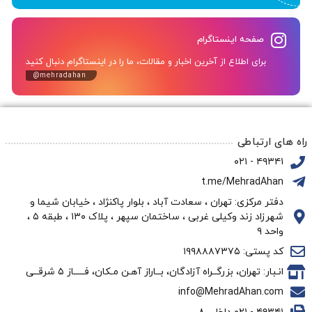
صفحه اینستاگرام
برای اطلاع از آخرین اخبار و مقالات، ما را در اینستاگرام دنبال کنید
@mehradahan
راه های ارتباطی
۴۹۳۴۱ - ۰۲۱
t.me/MehradAhan
دفتر مرکزی: تهران ، سعادت آباد ، بلوار پاکنژاد ، خیابان شیما و
شهرزاد زند وکیلی غربی ، ساختمان سپهر ، پلاک ۱۳۰ ، طبقه ۵ ،
واحد ۹
کد پستی: ۱۹۹۸۸۸۷۳۷۵
انـبار: تهران، بزرگــراه آزادگان، بــاراز آهـن مـکان، فـــــاز ۵ شرقــی
info@MehradAhan.com