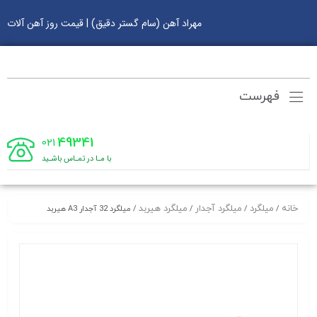
مهراد آهن (سام گستر دقیق) | قیمت روز آهن آلات
فهرست
49341
021
با مـا در تمـاس باشـید
خانه
میلگرد
میلگرد آجدار
میلگرد هیربد
/
/
/
/ میلگرد 32 آجدار A3 هیربد