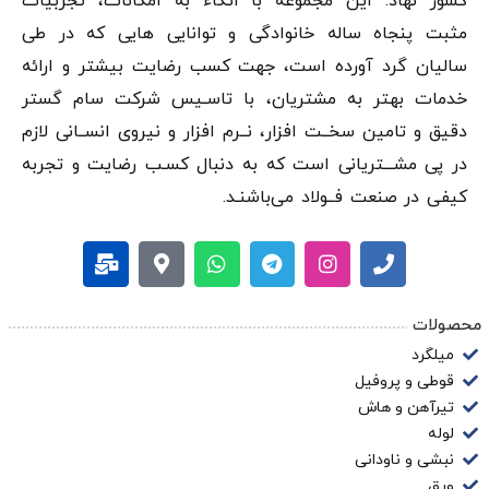
کشور نهاد. این مجموعه با اتکاء به امکانات، تجربیات
مثبت پنجاه ساله خانوادگی و توانایی هایی که در طی
سالیان گرد آورده است، جهت کسب رضایت بیشتر و ارائه
خدمات بهتر به مشتریان، با تاسـیس شرکت سام گستر
دقيق و تامین سخــت افزار، نــرم افزار و نیروی انســانی لازم
در پی مشـــتریانی است که به دنبال کسـب رضایت و تجربه
کیفی در صنعت فــولاد می‌باشنـد.
محصولات
میلگرد
قوطی و پروفیل
تیرآهن و هاش
لوله
نبشی و ناودانی
ورق