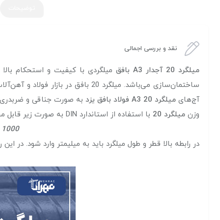
توضیحات
نقد و بررسی اجمالی
میلگرد 20 آجدار A3 بافق
میلگردی با کیفیت و استحکام بالا
آج‌های
میلگرد 20 A3 فولاد بافق یزد
به صورت جناقی و ضربدری بو
وزن
میلگرد 20
با استفاده از استاندارد DIN به صورت زیر قابل محاسبه است:
1000 ÷ 7.8 × 3.14 × طول × قطر میلگرد به توان 2 = وزن هر متر میلگرد به کیلوگرم
در رابطه بالا قطر و طول میلگرد باید به میلیمتر وارد شود. در ای