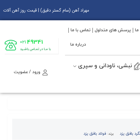
مهراد آهن (سام گستر دقیق) | قیمت روز آهن آلات
ما
پرسش های متداول
تماس با ما
49341
021
درباره ما
با مـا در تمـاس باشـید
نبشی، ناودانی و سپری
ورود / عضویت
گرد بافق یزد
فولاد بافق یزد
برند: