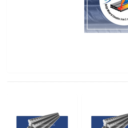
فولاد بافق یزد
20
A3
شاخه 12 متری
29.5
کیلوگرم
کارخانه