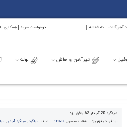
د آهن‌آلات
دانشنامه
درخواست خرید
همکاری با 
فیل
تیرآهن و هاش
لوله
میلگرد 20 آجدار A3 بافق یزد
فولاد بافق یزد
میلگرد
میلگرد آجدار
میل
برند
شناسه محصول:
111607
دسته:
,
,