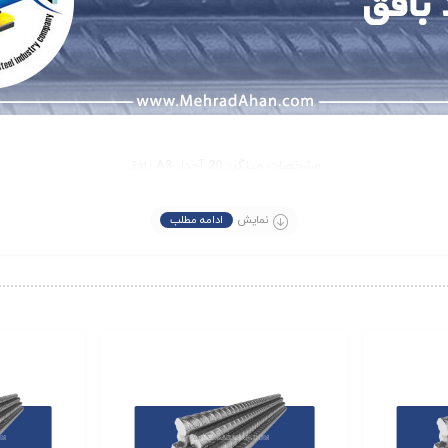
مشخصات میلگرد 20 آجدار A3 بافق
نمایش
ادامه مطلب