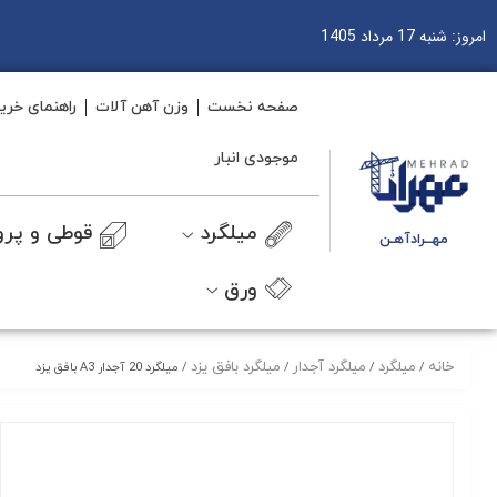
امروز: شنبه 17 مرداد 1405
صفحه نخست
وزن آهن آلات
راهنمای خری
موجودی انبار
میلگرد
قوطی و پرو
مهــرادآهـن
ورق
خانه
میلگرد
میلگرد آجدار
میلگرد بافق یزد
/
/
/
/ میلگرد 20 آجدار A3 بافق یزد