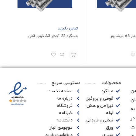
روژه شما به حساب می‌آید. درجات و اندازه‌های متفاوتی از
املی را برای پروژه‌ای که روی آن کار می‌کنید انتخاب کنید. در
تماس بگیرید
ن ما در
در خصوص خرید محصول مناسب پروژه
میلگرد 22 آجدار A3 ذوب آهن
مجموعه مهرادآهن
افزودن
به
محصولات
دسترسی سریع
سبد
ن‌
میلگرد
صفحه نخست
قوطی و پروفیل
درباره ما
ان
تیرآهن و هاش
فروشگاه
به
لوله
خبرنامه
در
نبشی و ناودانی
دانشنامه
ات
ورق
موجودی انبار
سپری
درخواست خرید