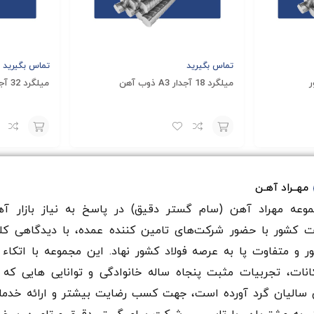
 هستید، ممکن است تشخیص داده باشید که میلگرد جز مصالح ضروری پ
ا ارائه می‌دهند. در نتیجه، شما به راحتی می‌توانید راه‌حل ساختاری ک
تماس بگیرید
تماس بگیرید
مانده‌اید، می‌توانید در هر لحظه و بصورت رایگان از مشاوره کارشناسا
میلگرد 18 آجدار A3 ذوب آهن
میلگرد 32 آجدار A3 نیشابور
افزودن
افزودن
به
به
مهــراد آهـن
سبد
سبد
وعه مهراد آهن (سام گستر دقيق) در پاسخ به نیاز بازار آه
ت کشور با حضور شرکت‌های تامین کننده عمده، با دیدگاهی کل
ر و متفاوت پا به عرصه فولاد کشور نهاد. این مجموعه با اتکاء 
انات، تجربیات مثبت پنجاه ساله خانوادگی و توانایی هایی که 
سالیان گرد آورده است، جهت کسب رضایت بیشتر و ارائه خدم