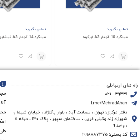
اگر در حال آماده شدن برای شروع یک پروژه ساخت‌و‌ساز بتنی
میلگردهای فولادی موجود است که هر کدام سطوح مقاومتی متفاوتی ر
تماس بگیرید
تماس بگیرید
صورتی که در انتخاب سایز و گرید مناسب میلگرد پروژه خود مردد 
میلگرد 10 آجدار A3 ابرکوه
میلگرد 14 آجدار A3 نیشابور
خود بهره‌مند شوید.
افزودن
افزودن
به
به
راه های ارتباطی
سبد
سبد
مجم
۴۹۳۴۱ - ۰۲۱
آلا
t.me/MehradAhan
محو
دفتر مرکزی: تهران ، سعادت آباد ، بلوار پاکنژاد ، خیابان شیما و
شهرزاد زند وکیلی غربی ، ساختمان سپهر ، پلاک ۱۳۰ ، طبقه ۵
امک
، واحد ۹
طی 
کد پستی: ۱۹۹۸۸۸۷۳۷۵