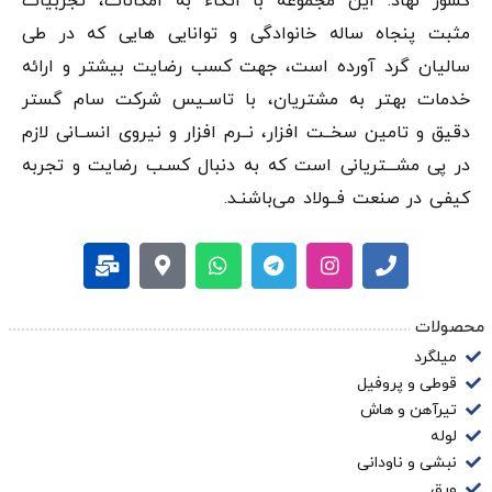
کشور نهاد. این مجموعه با اتکاء به امکانات، تجربیات
مثبت پنجاه ساله خانوادگی و توانایی هایی که در طی
سالیان گرد آورده است، جهت کسب رضایت بیشتر و ارائه
خدمات بهتر به مشتریان، با تاسـیس شرکت سام گستر
دقيق و تامین سخــت افزار، نــرم افزار و نیروی انســانی لازم
در پی مشـــتریانی است که به دنبال کسـب رضایت و تجربه
کیفی در صنعت فــولاد می‌باشنـد.
محصولات
میلگرد
قوطی و پروفیل
تیرآهن و هاش
لوله
نبشی و ناودانی
ورق