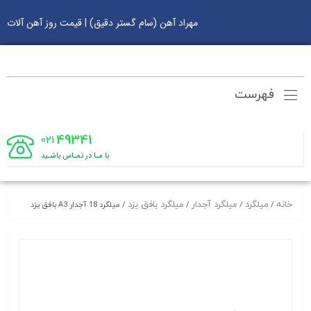
مهراد آهن (سام گستر دقیق) | قیمت روز آهن آلات
فهرست
49341
021
با مـا در تمـاس باشـید
خانه
میلگرد
میلگرد آجدار
میلگرد بافق یزد
/
/
/
/ میلگرد 18 آجدار A3 بافق یزد