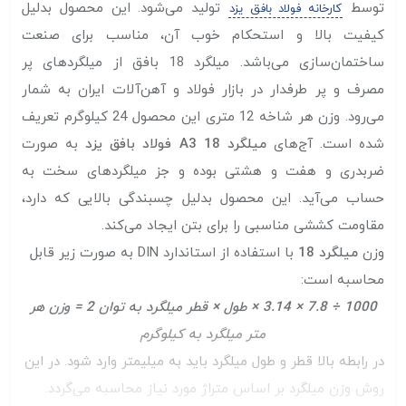
توسط
تولید می‌شود. این محصول بدلیل
کارخانه فولاد بافق یزد
کیفیت بالا و استحکام خوب آن، مناسب برای صنعت
ساختمان‌سازی می‌باشد. میلگرد 18 بافق از میلگرد‌های پر
مصرف و پر طرفدار در بازار فولاد و آهن‌آلات ایران به شمار
می‌رود. وزن هر شاخه 12 متری این محصول 24 کیلوگرم تعریف
شده است. آج‌های
میلگرد 18 A3 فولاد بافق یزد
به صورت
ضربدری و هفت و هشتی بوده و جز میلگرد‌های سخت به
حساب می‌آید. این محصول بدلیل چسبندگی بالایی که دارد،
مقاومت کششی مناسبی را برای بتن ایجاد می‌کند.
وزن
میلگرد 18
با استفاده از استاندارد DIN به صورت زیر قابل
محاسبه است:
1000 ÷ 7.8 × 3.14 × طول × قطر میلگرد به توان 2 = وزن هر
متر میلگرد به کیلوگرم
در رابطه بالا قطر و طول میلگرد باید به میلیمتر وارد شود. در این
روش وزن میلگرد بر اساس متراژ مورد نیاز محاسبه می‌گردد.