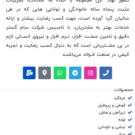
کشور نهاد. این مجموعه با اتکاء به امکانات، تجربیات
مثبت پنجاه ساله خانوادگی و توانایی هایی که در طی
سالیان گرد آورده است، جهت کسب رضایت بیشتر و ارائه
خدمات بهتر به مشتریان، با تاسـیس شرکت سام گستر
دقيق و تامین سخــت افزار، نــرم افزار و نیروی انســانی لازم
در پی مشـــتریانی است که به دنبال کسـب رضایت و تجربه
کیفی در صنعت فــولاد می‌باشنـد.
محصولات
میلگرد
قوطی و پروفیل
تیرآهن و هاش
لوله
نبشی و ناودانی
ورق