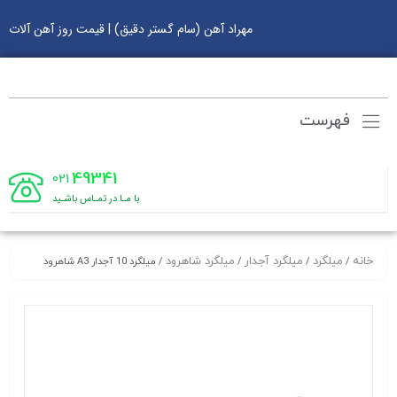
مهراد آهن (سام گستر دقیق) | قیمت روز آهن آلات
فهرست
49341
021
با مـا در تمـاس باشـید
خانه
میلگرد
میلگرد آجدار
میلگرد شاهرود
/
/
/
/ میلگرد 10 آجدار A3 شاهرود