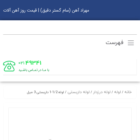
مهراد آهن (سام گستر دقیق) | قیمت روز آهن آلات
فهرست
49341
021
با مـا در تمـاس باشـید
خانه
لوله
لوله درزدار
لوله داربستی
/
/
/
/ لوله 1/2-1 داربستی 3 میل