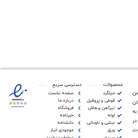
محصولات
دسترسی سریع
ن‌
میلگرد
صفحه نخست
قوطی و پروفیل
درباره ما
ان
تیرآهن و هاش
فروشگاه
به
لوله
خبرنامه
در
نبشی و ناودانی
دانشنامه
ات
ورق
موجودی انبار
سپری
درخواست خرید