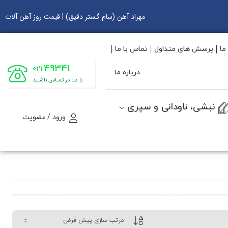
مهراد آهن (سام گستر دقیق) | قیمت روز آهن آلات
ما
پرسش های متداول
تماس با ما
49341
021
درباره ما
با مـا در تمـاس باشـید
نبشی، ناودانی و سپری
ورود / عضویت