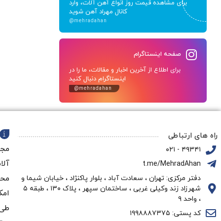
برای مشاهده قیمت روز انواع آهن آلات، وارد
کانال مهراد آهن شوید
@mehradahan
صفحه اینستاگرام
برای اطلاع از آخرین اخبار و مقالات، ما را در
اینستاگرام دنبال کنید
@mehradahan
راه های ارتباطی
مجم
۴۹۳۴۱ - ۰۲۱
آلا
t.me/MehradAhan
محو
دفتر مرکزی: تهران ، سعادت آباد ، بلوار پاکنژاد ، خیابان شیما و
شهرزاد زند وکیلی غربی ، ساختمان سپهر ، پلاک ۱۳۰ ، طبقه ۵
امک
، واحد ۹
طی 
کد پستی: ۱۹۹۸۸۸۷۳۷۵