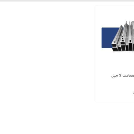
نبشی 10*100*100 بلند دهشیر یزد