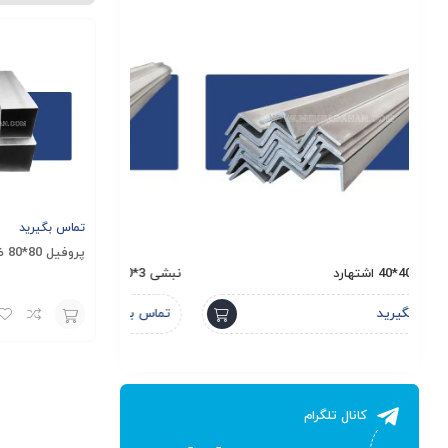
تماس بگیرید
پروفیل 80*80 ضخامت 3 میل
نبشی 3*40*40 آیهان فولاد
ناودانی 6 سبک لاهور
تماس بگیرید
تماس بگیرید
افزودن
به
سبد
کانال تلگرام