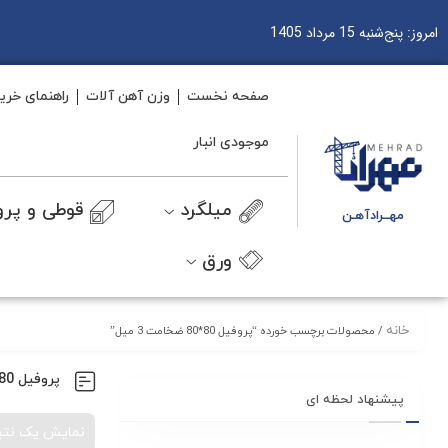
امروز: پنج‌شنبه 15 مرداد 1405
صفحه نخست
وزن آهن آلات
راهنمای خری
موجودی انبار
میلگرد
قوطی و پرو
مهــرادآهـن
ورق
خانه
/ محصولات برچسب خورده “پروفیل 80*80 ضخامت 3 میل”
پروفیل 80*80 ضخامت 3 میل
پیشنهاد لحظه ای
نمایش یک نتی