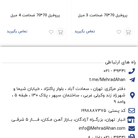
پروفیل 70*70 ضخامت 3 میل
پروفیل 70*70 ضخامت 4 میل
تماس بگیرید
تماس بگیرید
افزودن
افزودن
به
به
سبد
سبد
راه های ارتباطی
۴۹۳۴۱ - ۰۲۱
t.me/MehradAhan
دفتر مرکزی: تهران ، سعادت آباد ، بلوار پاکنژاد ، خیابان شیما و
شهرزاد زند وکیلی غربی ، ساختمان سپهر ، پلاک ۱۳۰ ، طبقه ۵ ،
واحد ۹
کد پستی: ۱۹۹۸۸۸۷۳۷۵
انـبار: تهران، بزرگــراه آزادگان، بــاراز آهـن مـکان، فـــــاز ۵ شرقــی
info@MehradAhan.com
۴۹۳۴۱ - ۰۲۱ داخلی ۸