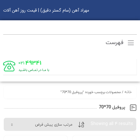
مهراد آهن (سام گستر دقیق) | قیمت روز آهن آلات
فهرست
49341
021
با مـا در تمـاس باشـید
خانه
/ محصولات برچسب خورده “پروفیل 70*70”
پروفیل 70*70
Showing all 4 results