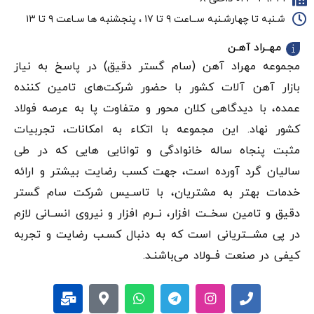
شـنبه تا چهارشـنبه ســاعت ۹ تا ۱۷ ، پنجشنبه ها سـاعت ۹ تا ۱۳
مهــراد آهـن
مجموعه مهراد آهن (سام گستر دقيق) در پاسخ به نیاز
بازار آهن‌ آلات کشور با حضور شرکت‌های تامین کننده
عمده، با دیدگاهی کلان محور و متفاوت پا به عرصه فولاد
کشور نهاد. این مجموعه با اتکاء به امکانات، تجربیات
مثبت پنجاه ساله خانوادگی و توانایی هایی که در طی
سالیان گرد آورده است، جهت کسب رضایت بیشتر و ارائه
خدمات بهتر به مشتریان، با تاسـیس شرکت سام گستر
دقيق و تامین سخــت افزار، نــرم افزار و نیروی انســانی لازم
در پی مشـــتریانی است که به دنبال کسـب رضایت و تجربه
کیفی در صنعت فــولاد می‌باشنـد.