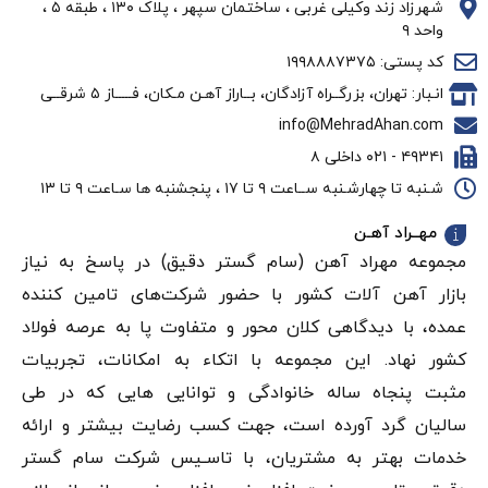
شهرزاد زند وکیلی غربی ، ساختمان سپهر ، پلاک ۱۳۰ ، طبقه ۵ ،
واحد ۹
کد پستی: ۱۹۹۸۸۸۷۳۷۵
انـبار: تهران، بزرگــراه آزادگان، بــاراز آهـن مـکان، فـــــاز ۵ شرقــی
info@MehradAhan.com
۴۹۳۴۱ - ۰۲۱ داخلی ۸
شـنبه تا چهارشـنبه ســاعت ۹ تا ۱۷ ، پنجشنبه ها سـاعت ۹ تا ۱۳
مهــراد آهـن
مجموعه مهراد آهن (سام گستر دقيق) در پاسخ به نیاز
بازار آهن‌ آلات کشور با حضور شرکت‌های تامین کننده
عمده، با دیدگاهی کلان محور و متفاوت پا به عرصه فولاد
کشور نهاد. این مجموعه با اتکاء به امکانات، تجربیات
مثبت پنجاه ساله خانوادگی و توانایی هایی که در طی
سالیان گرد آورده است، جهت کسب رضایت بیشتر و ارائه
خدمات بهتر به مشتریان، با تاسـیس شرکت سام گستر