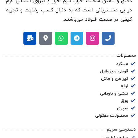
دقيق و تامین سخــت افزار، نــرم افزار و نیروی انســانی لازم
در پی مشـــتریانی است که به دنبال کسـب رضایت و تجربه
کیفی در صنعت فــولاد می‌باشنـد.
محصولات
میلگرد
قوطی و پروفیل
تیرآهن و هاش
لوله
نبشی و ناودانی
ورق
سپری
محصولات مفتولی
دسترسی سریع
صفحه نخست