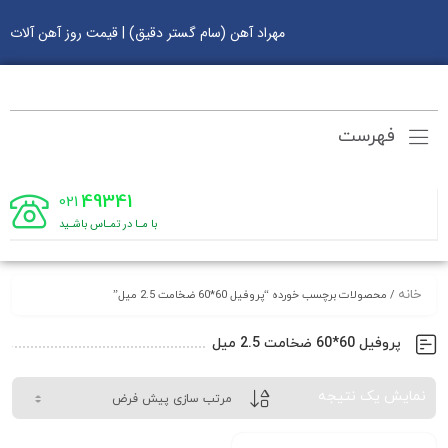
مهراد آهن (سام گستر دقیق) | قیمت روز آهن آلات
فهرست
49341
021
با مـا در تمـاس باشـید
خانه
/ محصولات برچسب خورده “پروفیل 60*60 ضخامت 2.5 میل”
پروفیل 60*60 ضخامت 2.5 میل
نمایش یک نتیجه