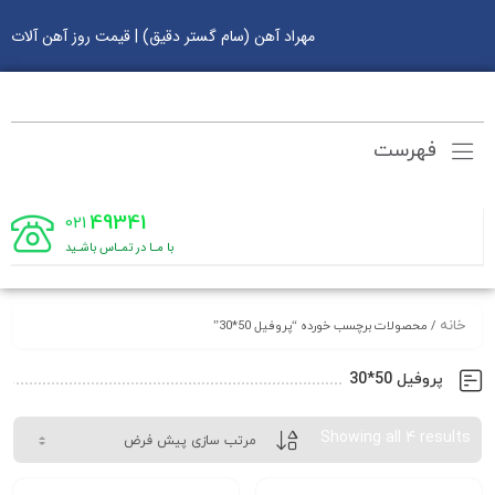
مهراد آهن (سام گستر دقیق) | قیمت روز آهن آلات
فهرست
49341
021
با مـا در تمـاس باشـید
خانه
/ محصولات برچسب خورده “پروفیل 50*30”
پروفیل 50*30
Showing all 4 results