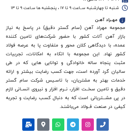
شـنبه تا چهارشـنبه ســاعت ۹ تا ۱۷ ، پنجشنبه ها سـاعت ۹ تا ۱۳
مهــراد آهـن
مجموعه مهراد آهن (سام گستر دقيق) در پاسخ به نیاز
بازار آهن‌ آلات کشور با حضور شرکت‌های تامین کننده
عمده، با دیدگاهی کلان محور و متفاوت پا به عرصه فولاد
کشور نهاد. این مجموعه با اتکاء به امکانات، تجربیات
مثبت پنجاه ساله خانوادگی و توانایی هایی که در طی
سالیان گرد آورده است، جهت کسب رضایت بیشتر و ارائه
خدمات بهتر به مشتریان، با تاسـیس شرکت سام گستر
دقيق و تامین سخــت افزار، نــرم افزار و نیروی انســانی لازم
در پی مشـــتریانی است که به دنبال کسـب رضایت و تجربه
کیفی در صنعت فــولاد می‌باشنـد.