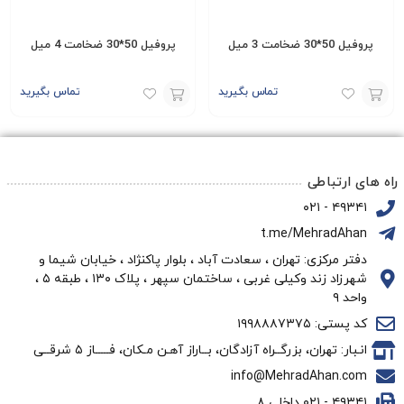
پروفیل 50*30 ضخامت 3 میل
پروفیل 50*30 ضخامت 4 میل
تماس بگیرید
تماس بگیرید
افزودن
افزودن
به
به
سبد
سبد
راه های ارتباطی
۴۹۳۴۱ - ۰۲۱
t.me/MehradAhan
دفتر مرکزی: تهران ، سعادت آباد ، بلوار پاکنژاد ، خیابان شیما و
شهرزاد زند وکیلی غربی ، ساختمان سپهر ، پلاک ۱۳۰ ، طبقه ۵ ،
واحد ۹
کد پستی: ۱۹۹۸۸۸۷۳۷۵
انـبار: تهران، بزرگــراه آزادگان، بــاراز آهـن مـکان، فـــــاز ۵ شرقــی
info@MehradAhan.com
۴۹۳۴۱ - ۰۲۱ داخلی ۸