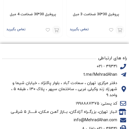
پروفیل 30*30 ضخامت 3 میل
پروفیل 30*30 ضخامت 4 میل
تماس بگیرید
تماس بگیرید
افزودن
افزودن
به
به
سبد
سبد
راه های ارتباطی
۴۹۳۴۱ - ۰۲۱
t.me/MehradAhan
دفتر مرکزی: تهران ، سعادت آباد ، بلوار پاکنژاد ، خیابان شیما و
شهرزاد زند وکیلی غربی ، ساختمان سپهر ، پلاک ۱۳۰ ، طبقه ۵ ،
واحد ۹
کد پستی: ۱۹۹۸۸۸۷۳۷۵
انـبار: تهران، بزرگــراه آزادگان، بــاراز آهـن مـکان، فـــــاز ۵ شرقــی
info@MehradAhan.com
۴۹۳۴۱ - ۰۲۱ داخلی ۸