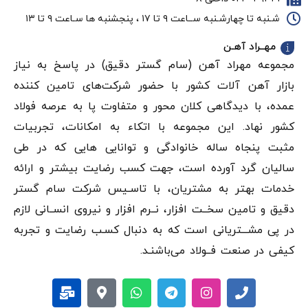
شـنبه تا چهارشـنبه ســاعت ۹ تا ۱۷ ، پنجشنبه ها سـاعت ۹ تا ۱۳
مهــراد آهـن
مجموعه مهراد آهن (سام گستر دقيق) در پاسخ به نیاز
بازار آهن‌ آلات کشور با حضور شرکت‌های تامین کننده
عمده، با دیدگاهی کلان محور و متفاوت پا به عرصه فولاد
کشور نهاد. این مجموعه با اتکاء به امکانات، تجربیات
مثبت پنجاه ساله خانوادگی و توانایی هایی که در طی
سالیان گرد آورده است، جهت کسب رضایت بیشتر و ارائه
خدمات بهتر به مشتریان، با تاسـیس شرکت سام گستر
دقيق و تامین سخــت افزار، نــرم افزار و نیروی انســانی لازم
در پی مشـــتریانی است که به دنبال کسـب رضایت و تجربه
کیفی در صنعت فــولاد می‌باشنـد.