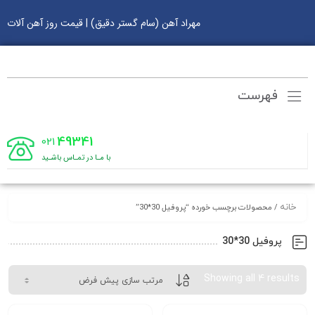
مهراد آهن (سام گستر دقیق) | قیمت روز آهن آلات
فهرست
49341
021
با مـا در تمـاس باشـید
خانه
/ محصولات برچسب خورده “پروفیل 30*30”
پروفیل 30*30
Showing all 4 results