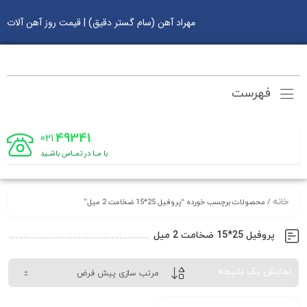
مهراد آهن (سام گستر دقیق) | قیمت روز آهن آلات
فهرست
49341
021
با مـا در تمـاس باشـید
خانه
/ محصولات برچسب خورده “پروفیل 25*15 ضخامت 2 میل”
پروفیل 25*15 ضخامت 2 میل
نمایش یک نتیجه