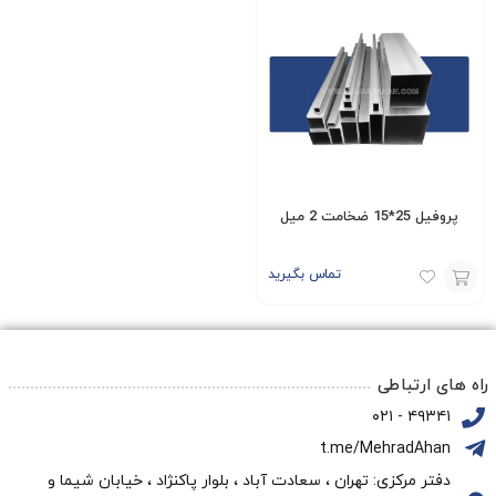
پروفیل 25*15 ضخامت 2 میل
تماس بگیرید
افزودن
به
سبد
راه های ارتباطی
۴۹۳۴۱ - ۰۲۱
t.me/MehradAhan
دفتر مرکزی: تهران ، سعادت آباد ، بلوار پاکنژاد ، خیابان شیما و