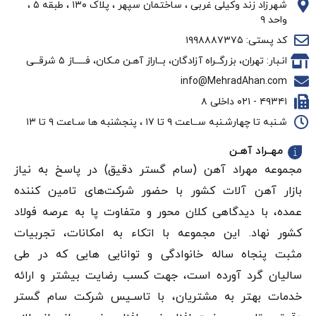
شهرزاد زند وکیلی غربی ، ساختمان سپهر ، پلاک ۱۳۰ ، طبقه ۵ ،
واحد ۹
کد پستی: ۱۹۹۸۸۸۷۳۷۵
انـبار: تهران، بزرگــراه آزادگان، بــاراز آهـن مـکان، فـــــاز ۵ شرقــی
info@MehradAhan.com
۴۹۳۴۱ - ۰۲۱ داخلی ۸
شـنبه تا چهارشـنبه ســاعت ۹ تا ۱۷ ، پنجشنبه ها سـاعت ۹ تا ۱۳
مهــراد آهـن
مجموعه مهراد آهن (سام گستر دقيق) در پاسخ به نیاز
بازار آهن‌ آلات کشور با حضور شرکت‌های تامین کننده
عمده، با دیدگاهی کلان محور و متفاوت پا به عرصه فولاد
کشور نهاد. این مجموعه با اتکاء به امکانات، تجربیات
مثبت پنجاه ساله خانوادگی و توانایی هایی که در طی
سالیان گرد آورده است، جهت کسب رضایت بیشتر و ارائه
خدمات بهتر به مشتریان، با تاسـیس شرکت سام گستر