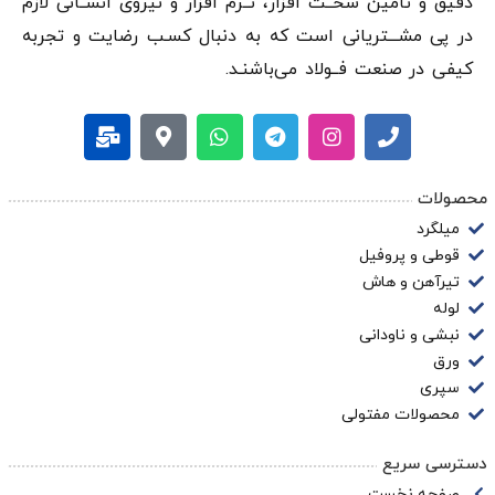
دقيق و تامین سخــت افزار، نــرم افزار و نیروی انســانی لازم
در پی مشـــتریانی است که به دنبال کسـب رضایت و تجربه
کیفی در صنعت فــولاد می‌باشنـد.
محصولات
میلگرد
قوطی و پروفیل
تیرآهن و هاش
لوله
نبشی و ناودانی
ورق
سپری
محصولات مفتولی
دسترسی سریع
صفحه نخست