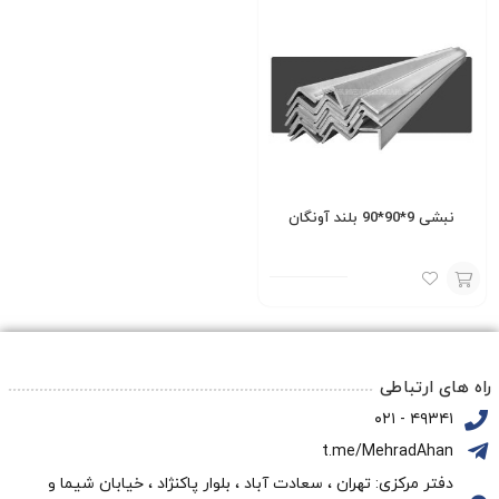
نبشی 9*90*90 بلند آونگان
افزودن
به
سبد
راه های ارتباطی
۴۹۳۴۱ - ۰۲۱
t.me/MehradAhan
دفتر مرکزی: تهران ، سعادت آباد ، بلوار پاکنژاد ، خیابان شیما و