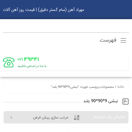
مهراد آهن (سام گستر دقیق) | قیمت روز آهن آلات
فهرست
49341
021
با مـا در تمـاس باشـید
خانه
/ محصولات برچسب خورده “نبشی 9*90*90 بلند”
نبشی 9*90*90 بلند
نمایش یک نتیجه