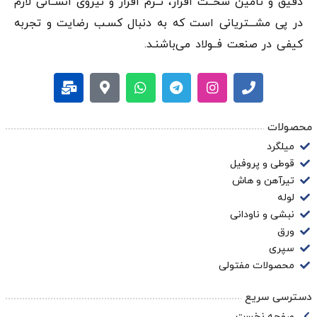
دقيق و تامین سخــت افزار، نــرم افزار و نیروی انســانی لازم
در پی مشـــتریانی است که به دنبال کسـب رضایت و تجربه
کیفی در صنعت فــولاد می‌باشنـد.
محصولات
میلگرد
قوطی و پروفیل
تیرآهن و هاش
لوله
نبشی و ناودانی
ورق
سپری
محصولات مفتولی
دسترسی سریع
صفحه نخست