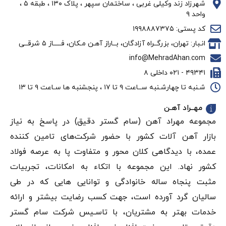
شهرزاد زند وکیلی غربی ، ساختمان سپهر ، پلاک ۱۳۰ ، طبقه ۵ ،
واحد ۹
کد پستی: ۱۹۹۸۸۸۷۳۷۵
انـبار: تهران، بزرگــراه آزادگان، بــاراز آهـن مـکان، فـــــاز ۵ شرقــی
info@MehradAhan.com
۴۹۳۴۱ - ۰۲۱ داخلی ۸
شـنبه تا چهارشـنبه ســاعت ۹ تا ۱۷ ، پنجشنبه ها سـاعت ۹ تا ۱۳
مهــراد آهـن
مجموعه مهراد آهن (سام گستر دقيق) در پاسخ به نیاز
بازار آهن‌ آلات کشور با حضور شرکت‌های تامین کننده
عمده، با دیدگاهی کلان محور و متفاوت پا به عرصه فولاد
کشور نهاد. این مجموعه با اتکاء به امکانات، تجربیات
مثبت پنجاه ساله خانوادگی و توانایی هایی که در طی
سالیان گرد آورده است، جهت کسب رضایت بیشتر و ارائه
خدمات بهتر به مشتریان، با تاسـیس شرکت سام گستر