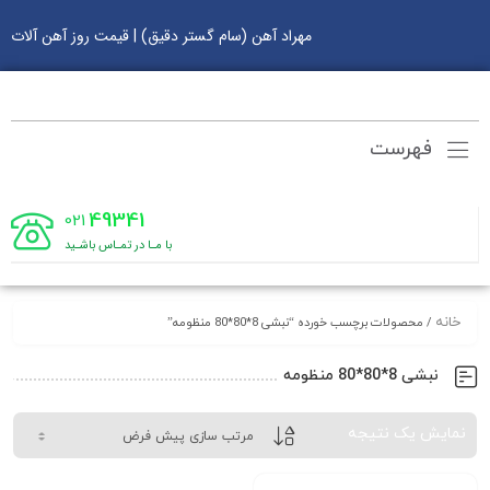
مهراد آهن (سام گستر دقیق) | قیمت روز آهن آلات
فهرست
49341
021
با مـا در تمـاس باشـید
خانه
/ محصولات برچسب خورده “نبشی 8*80*80 منظومه”
نبشی 8*80*80 منظومه
نمایش یک نتیجه