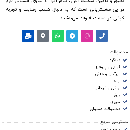
دقيق و تامین سخــت افزار، نــرم افزار و نیروی انســانی لازم
در پی مشـــتریانی است که به دنبال کسـب رضایت و تجربه
کیفی در صنعت فــولاد می‌باشنـد.
محصولات
میلگرد
قوطی و پروفیل
تیرآهن و هاش
لوله
نبشی و ناودانی
ورق
سپری
محصولات مفتولی
دسترسی سریع
صفحه نخست