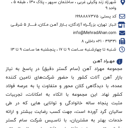
شهرزاد زند وکیلی غربی ، ساختمان سپهر ، پلاک ۱۳۰ ، طبقه ۵ ،
واحد ۹
کد پستی: ۱۹۹۸۸۸۷۳۷۵
انـبار: تهران، بزرگــراه آزادگان، بــاراز آهـن مـکان، فـــــاز ۵ شرقــی
info@MehradAhan.com
۴۹۳۴۱ - ۰۲۱ داخلی ۸
شـنبه تا چهارشـنبه ســاعت ۹ تا ۱۷ ، پنجشنبه ها سـاعت ۹ تا ۱۳
مهــراد آهـن
مجموعه مهراد آهن (سام گستر دقيق) در پاسخ به نیاز
بازار آهن‌ آلات کشور با حضور شرکت‌های تامین کننده
عمده، با دیدگاهی کلان محور و متفاوت پا به عرصه فولاد
کشور نهاد. این مجموعه با اتکاء به امکانات، تجربیات
مثبت پنجاه ساله خانوادگی و توانایی هایی که در طی
سالیان گرد آورده است، جهت کسب رضایت بیشتر و ارائه
خدمات بهتر به مشتریان، با تاسـیس شرکت سام گستر