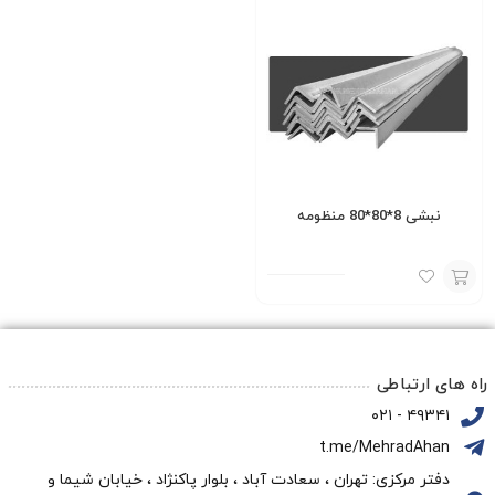
نبشی 8*80*80 منظومه
افزودن
به
سبد
راه های ارتباطی
۴۹۳۴۱ - ۰۲۱
t.me/MehradAhan
دفتر مرکزی: تهران ، سعادت آباد ، بلوار پاکنژاد ، خیابان شیما و