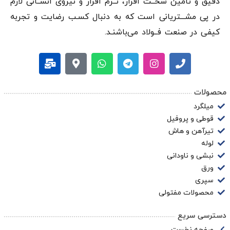
دقيق و تامین سخــت افزار، نــرم افزار و نیروی انســانی لازم
در پی مشـــتریانی است که به دنبال کسـب رضایت و تجربه
کیفی در صنعت فــولاد می‌باشنـد.
محصولات
میلگرد
قوطی و پروفیل
تیرآهن و هاش
لوله
نبشی و ناودانی
ورق
سپری
محصولات مفتولی
دسترسی سریع
صفحه نخست