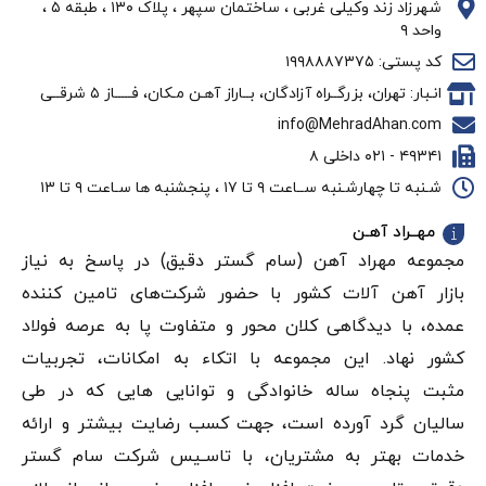
شهرزاد زند وکیلی غربی ، ساختمان سپهر ، پلاک ۱۳۰ ، طبقه ۵ ،
واحد ۹
کد پستی: ۱۹۹۸۸۸۷۳۷۵
انـبار: تهران، بزرگــراه آزادگان، بــاراز آهـن مـکان، فـــــاز ۵ شرقــی
info@MehradAhan.com
۴۹۳۴۱ - ۰۲۱ داخلی ۸
شـنبه تا چهارشـنبه ســاعت ۹ تا ۱۷ ، پنجشنبه ها سـاعت ۹ تا ۱۳
مهــراد آهـن
مجموعه مهراد آهن (سام گستر دقيق) در پاسخ به نیاز
بازار آهن‌ آلات کشور با حضور شرکت‌های تامین کننده
عمده، با دیدگاهی کلان محور و متفاوت پا به عرصه فولاد
کشور نهاد. این مجموعه با اتکاء به امکانات، تجربیات
مثبت پنجاه ساله خانوادگی و توانایی هایی که در طی
سالیان گرد آورده است، جهت کسب رضایت بیشتر و ارائه
خدمات بهتر به مشتریان، با تاسـیس شرکت سام گستر