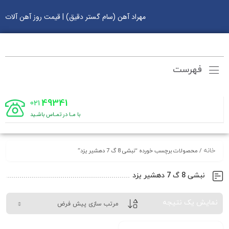
مهراد آهن (سام گستر دقیق) | قیمت روز آهن آلات
فهرست
49341
021
با مـا در تمـاس باشـید
خانه
/ محصولات برچسب خورده “نبشی 8 گ 7 دهشیر یزد”
نبشی 8 گ 7 دهشیر یزد
نمایش یک نتیجه