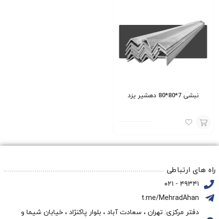
نبشی 7*80*80 دهشیر یزد
افزودن
به
سبد
راه های ارتباطی
۴۹۳۴۱ - ۰۲۱
t.me/MehradAhan
دفتر مرکزی: تهران ، سعادت آباد ، بلوار پاکنژاد ، خیابان شیما و