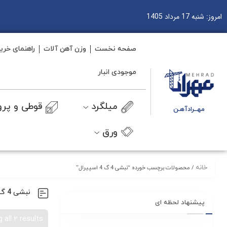
امروز: شنبه 17 مرداد 1405
صفحه نخست
وزن آهن آلات
راهنمای خری
موجودی انبار
میلگرد
قوطی و پرو
مهــرادآهـن
ورق
خانه
/ محصولات برچسب خورده “نبشی 4 گ 4 اسپیرال”
نبشی 4 گ 4 اسپیرال
پیشنهاد لحظه ای
 all 2 results