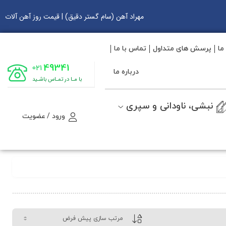
مهراد آهن (سام گستر دقیق) | قیمت روز آهن آلات
ما
پرسش های متداول
تماس با ما
49341
021
درباره ما
با مـا در تمـاس باشـید
نبشی، ناودانی و سپری
ورود / عضویت