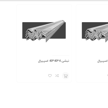
نبشی 4*40*40 اسپیرال
نبشی 10*100*100 بلند دهشیر یزد
افزودن
به
سبد