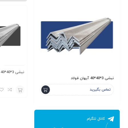
نبشی 3*40*40 اسپیرال
نبشی 3*40*40 آیهان فولاد
ناودانی 6 سبک لاهور
تماس بگیرید
تماس بگیرید
افزودن
به
سبد
کانال تلگرام