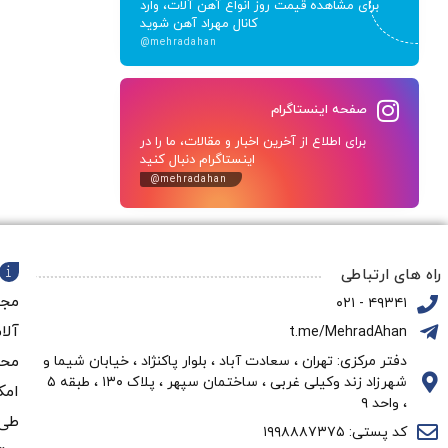
برای مشاهده قیمت روز انواع آهن آلات، وارد
کانال مهراد آهن شوید
@mehradahan
صفحه اینستاگرام
برای اطلاع از آخرین اخبار و مقالات، ما را در
اینستاگرام دنبال کنید
@mehradahan
راه های ارتباطی
مجم
۴۹۳۴۱ - ۰۲۱
آلا
t.me/MehradAhan
محو
دفتر مرکزی: تهران ، سعادت آباد ، بلوار پاکنژاد ، خیابان شیما و
شهرزاد زند وکیلی غربی ، ساختمان سپهر ، پلاک ۱۳۰ ، طبقه ۵
امک
، واحد ۹
طی 
کد پستی: ۱۹۹۸۸۸۷۳۷۵