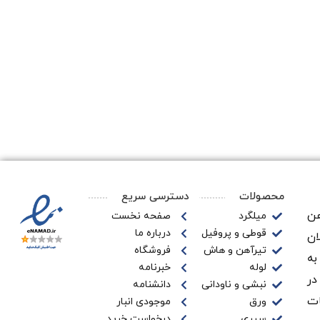
محصولات
دسترسی سریع
ن‌
میلگرد
صفحه نخست
قوطی و پروفیل
درباره ما
ان
تیرآهن و هاش
فروشگاه
به
لوله
خبرنامه
در
نبشی و ناودانی
دانشنامه
ات
ورق
موجودی انبار
سپری
درخواست خرید