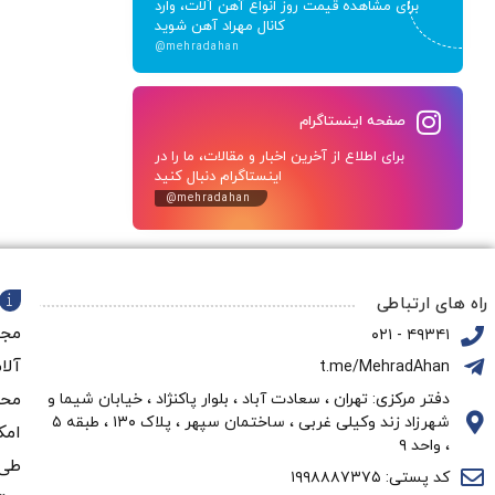
برای مشاهده قیمت روز انواع آهن آلات، وارد
کانال مهراد آهن شوید
@mehradahan
صفحه اینستاگرام
برای اطلاع از آخرین اخبار و مقالات، ما را در
اینستاگرام دنبال کنید
@mehradahan
راه های ارتباطی
مجم
۴۹۳۴۱ - ۰۲۱
آلا
t.me/MehradAhan
محو
دفتر مرکزی: تهران ، سعادت آباد ، بلوار پاکنژاد ، خیابان شیما و
شهرزاد زند وکیلی غربی ، ساختمان سپهر ، پلاک ۱۳۰ ، طبقه ۵
امک
، واحد ۹
طی 
کد پستی: ۱۹۹۸۸۸۷۳۷۵