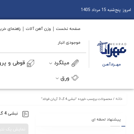
امروز: پنج‌شنبه 15 مرداد 1405
صفحه نخست
وزن آهن آلات
راهنمای خری
موجودی انبار
میلگرد
قوطی و پرو
مهــرادآهـن
ورق
خانه
/ محصولات برچسب خورده “نبشی 4 گ 3 آریان فولاد”
نبشی 4 گ 3 آریان فولاد
پیشنهاد لحظه ای
نمایش یک نتی