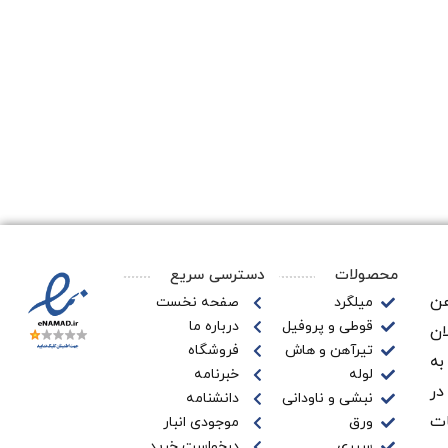
محصولات
دسترسی سریع
ن‌
میلگرد
صفحه نخست
قوطی و پروفیل
درباره ما
ان
تیرآهن و هاش
فروشگاه
به
لوله
خبرنامه
در
نبشی و ناودانی
دانشنامه
ات
ورق
موجودی انبار
سپری
درخواست خرید