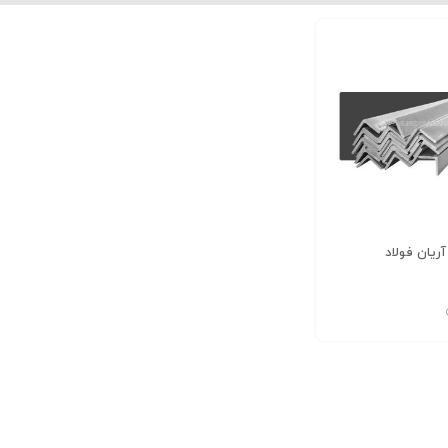
نبشی 10*100*100 بلند دهشیر یزد