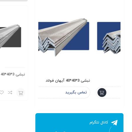
نبشی 3*40*40 آریان فولاد
نبشی 3*40*40 آیهان فولاد
ناودانی 6 سبک لاهور
تماس بگیرید
تماس بگیرید
افزودن
به
سبد
کانال تلگرام