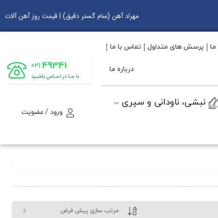
مهراد آهن (سام گستر دقیق) | قیمت روز آهن آلات
ما
پرسش های متداول
تماس با ما
49341
021
درباره ما
با مـا در تمـاس باشـید
نبشی، ناودانی و سپری
ورود / عضویت