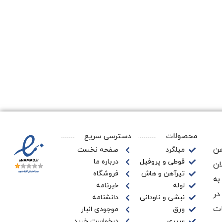
محصولات
دسترسی سریع
ن‌
میلگرد
صفحه نخست
قوطی و پروفیل
درباره ما
ان
تیرآهن و هاش
فروشگاه
به
لوله
خبرنامه
در
نبشی و ناودانی
دانشنامه
ات
ورق
موجودی انبار
سپری
درخواست خرید