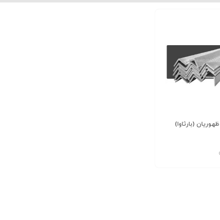
نبشی 10*100*100 بلند دهشیر یزد