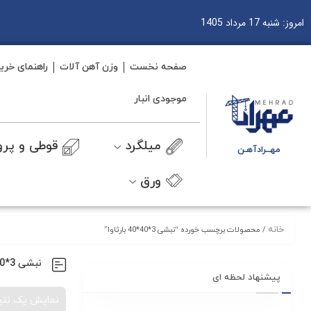
امروز: شنبه 17 مرداد 1405
صفحه نخست
وزن آهن آلات
راهنمای خری
موجودی انبار
میلگرد
قوطی و پرو
مهــرادآهـن
ورق
خانه
/ محصولات برچسب خورده “نبشی 3*40*40 بارثاوا”
نبشی 3*40*40 بارثاوا
پیشنهاد لحظه ای
نمایش یک نتی