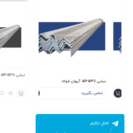
نبشی 3*40*40 ظهوریان (بارثاوا)
نبشی 3*40*40 آیهان فولاد
ناودانی 6 سبک لاهور
تماس بگیرید
تماس بگیرید
افزودن
به
سبد
کانال تلگرام