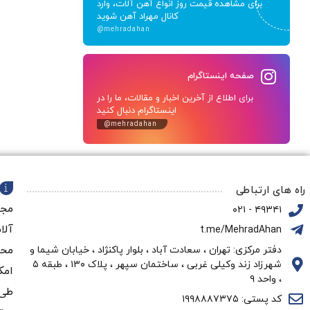
برای مشاهده قیمت روز انواع آهن آلات، وارد
کانال مهراد آهن شوید
@mehradahan
صفحه اینستاگرام
برای اطلاع از آخرین اخبار و مقالات، ما را در
اینستاگرام دنبال کنید
@mehradahan
راه های ارتباطی
مجم
۴۹۳۴۱ - ۰۲۱
آلا
t.me/MehradAhan
محو
دفتر مرکزی: تهران ، سعادت آباد ، بلوار پاکنژاد ، خیابان شیما و
شهرزاد زند وکیلی غربی ، ساختمان سپهر ، پلاک ۱۳۰ ، طبقه ۵
امک
، واحد ۹
طی 
کد پستی: ۱۹۹۸۸۸۷۳۷۵