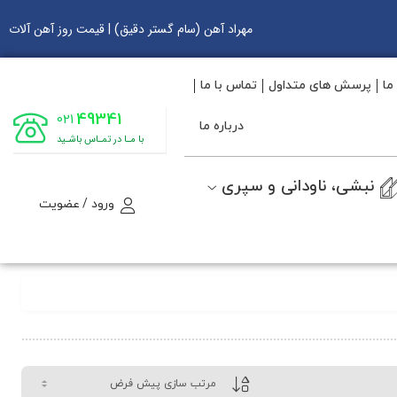
مهراد آهن (سام گستر دقیق) | قیمت روز آهن آلات
ما
پرسش های متداول
تماس با ما
49341
021
درباره ما
با مـا در تمـاس باشـید
نبشی، ناودانی و سپری
ورود / عضویت