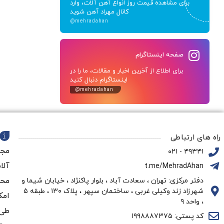
برای مشاهده قیمت روز انواع آهن آلات، وارد
کانال مهراد آهن شوید
@mehradahan
صفحه اینستاگرام
برای اطلاع از آخرین اخبار و مقالات، ما را در
اینستاگرام دنبال کنید
@mehradahan
راه های ارتباطی
مجم
۴۹۳۴۱ - ۰۲۱
آلا
t.me/MehradAhan
محو
دفتر مرکزی: تهران ، سعادت آباد ، بلوار پاکنژاد ، خیابان شیما و
شهرزاد زند وکیلی غربی ، ساختمان سپهر ، پلاک ۱۳۰ ، طبقه ۵
امک
، واحد ۹
طی 
کد پستی: ۱۹۹۸۸۸۷۳۷۵