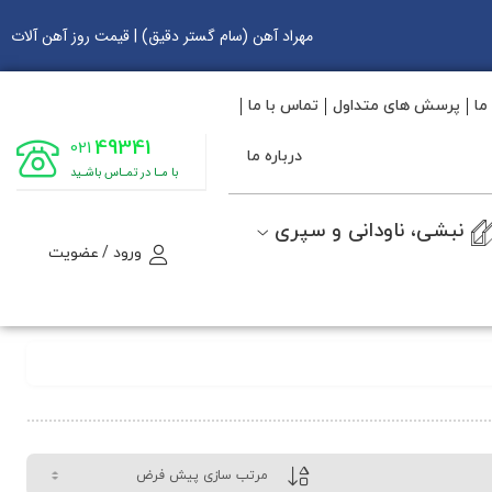
مهراد آهن (سام گستر دقیق) | قیمت روز آهن آلات
ما
پرسش های متداول
تماس با ما
49341
021
درباره ما
با مـا در تمـاس باشـید
نبشی، ناودانی و سپری
ورود / عضویت