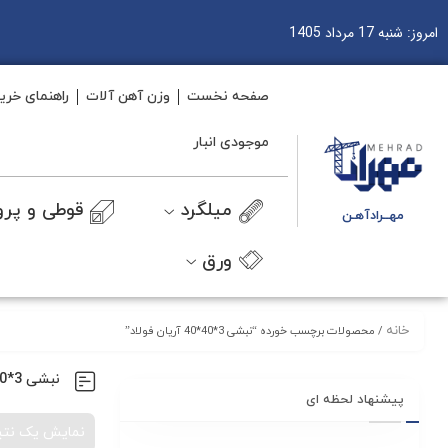
امروز: شنبه 17 مرداد 1405
صفحه نخست
وزن آهن آلات
راهنمای خری
موجودی انبار
میلگرد
قوطی و پرو
مهــرادآهـن
ورق
خانه
/ محصولات برچسب خورده “نبشی 3*40*40 آریان فولاد”
نبشی 3*40*40 آریان فولاد
پیشنهاد لحظه ای
نمایش یک نتی