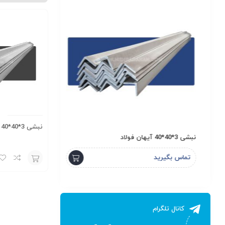
نبشی 3*40*40 آریان فولاد
نبشی 3*40*40 آیهان فولاد
ناودانی 6 سبک لاهور
تماس بگیرید
تماس بگیرید
افزودن
به
سبد
کانال تلگرام