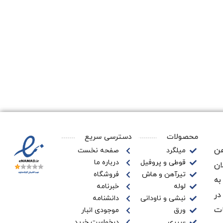
محصولات
دسترسی سریع
ن‌
میلگرد
صفحه نخست
قوطی و پروفیل
درباره ما
ان
تیرآهن و هاش
فروشگاه
به
لوله
خبرنامه
در
نبشی و ناودانی
دانشنامه
ات
ورق
موجودی انبار
سپری
درخواست خرید