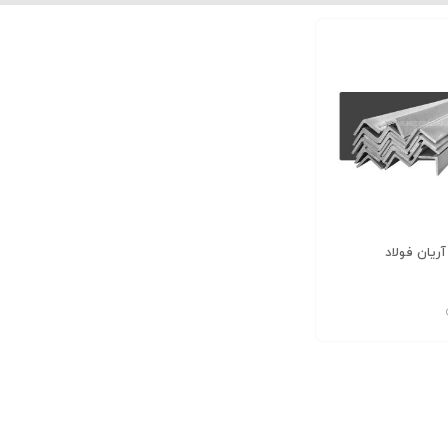
نبشی 10*100*100 بلند دهشیر یزد