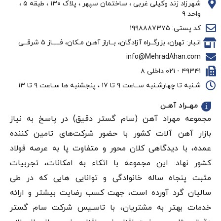
شهرزاد زند وکیلی غربی ، ساختمان سپهر ، پلاک ۱۳۰ ، طبقه ۵ ،
واحد ۹
کد پستی: ۱۹۹۸۸۸۷۳۷۵
انـبار: تهران، بزرگــراه آزادگان، بــاراز آهـن مـکان، فـــــاز ۵ شرقــی
info@MehradAhan.com
۴۹۳۴۱ - ۰۲۱ داخلی ۸
شـنبه تا چهارشـنبه ســاعت ۹ تا ۱۷ ، پنجشنبه ها سـاعت ۹ تا ۱۳
مهــراد آهـن
مجموعه مهراد آهن (سام گستر دقيق) در پاسخ به نیاز
بازار آهن‌ آلات کشور با حضور شرکت‌های تامین کننده
عمده، با دیدگاهی کلان محور و متفاوت پا به عرصه فولاد
کشور نهاد. این مجموعه با اتکاء به امکانات، تجربیات
مثبت پنجاه ساله خانوادگی و توانایی هایی که در طی
سالیان گرد آورده است، جهت کسب رضایت بیشتر و ارائه
خدمات بهتر به مشتریان، با تاسـیس شرکت سام گستر