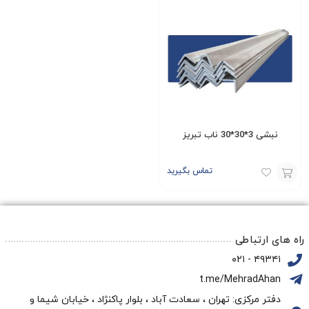
نبشی 3*30*30 ناب تبریز
تماس بگیرید
افزودن
به
سبد
راه های ارتباطی
۴۹۳۴۱ - ۰۲۱
t.me/MehradAhan
دفتر مرکزی: تهران ، سعادت آباد ، بلوار پاکنژاد ، خیابان شیما و