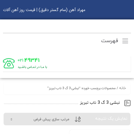
مهراد آهن (سام گستر دقیق) | قیمت روز آهن آلات
فهرست
49341
021
با مـا در تمـاس باشـید
خانه
/ محصولات برچسب خورده “نبشی 3 گ 3 ناب تبریز”
نبشی 3 گ 3 ناب تبریز
نمایش یک نتیجه