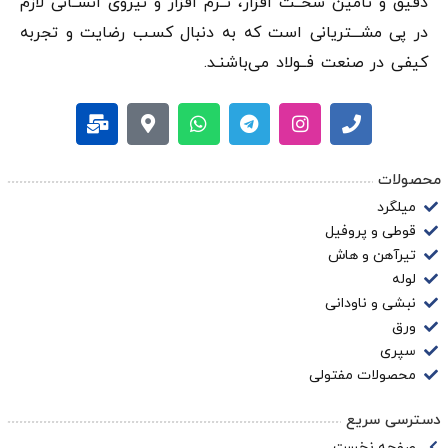
دقيق و تامین سخــت افزار، نــرم افزار و نیروی انســانی لازم
در پی مشـــتریانی است که به دنبال کسـب رضایت و تجربه
کیفی در صنعت فــولاد می‌باشنـد.
محصولات
میلگرد
قوطی و پروفیل
تیرآهن و هاش
لوله
نبشی و ناودانی
ورق
سپری
محصولات مفتولی
دسترسی سریع
صفحه نخست