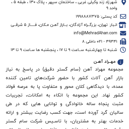
شهرزاد زند وکیلی غربی ، ساختمان سپهر ، پلاک ۱۳۰ ، طبقه ۵ ،
واحد ۹
کد پستی: ۱۹۹۸۸۸۷۳۷۵
انـبار: تهران، بزرگــراه آزادگان، بــاراز آهـن مـکان، فـــــاز ۵ شرقــی
info@MehradAhan.com
۴۹۳۴۱ - ۰۲۱ داخلی ۸
شـنبه تا چهارشـنبه ســاعت ۹ تا ۱۷ ، پنجشنبه ها سـاعت ۹ تا ۱۳
مهــراد آهـن
مجموعه مهراد آهن (سام گستر دقيق) در پاسخ به نیاز
بازار آهن‌ آلات کشور با حضور شرکت‌های تامین کننده
عمده، با دیدگاهی کلان محور و متفاوت پا به عرصه فولاد
کشور نهاد. این مجموعه با اتکاء به امکانات، تجربیات
مثبت پنجاه ساله خانوادگی و توانایی هایی که در طی
سالیان گرد آورده است، جهت کسب رضایت بیشتر و ارائه
خدمات بهتر به مشتریان، با تاسـیس شرکت سام گستر