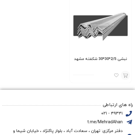
نبشی 2/5*30*30 شکفته مشهد
افزودن
به
سبد
راه های ارتباطی
۴۹۳۴۱ - ۰۲۱
t.me/MehradAhan
دفتر مرکزی: تهران ، سعادت آباد ، بلوار پاکنژاد ، خیابان شیما و