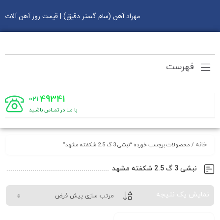
مهراد آهن (سام گستر دقیق) | قیمت روز آهن آلات
فهرست
49341
021
با مـا در تمـاس باشـید
خانه
/ محصولات برچسب خورده “نبشی 3 گ 2.5 شکفته مشهد”
نبشی 3 گ 2.5 شکفته مشهد
نمایش یک نتیجه