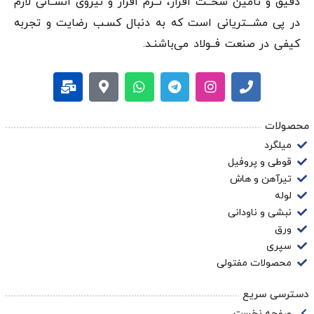
دقيق و تامین سخــت افزار، نــرم افزار و نیروی انســانی لازم
در پی مشـــتریانی است که به دنبال کسـب رضایت و تجربه
کیفی در صنعت فــولاد می‌باشنـد.
محصولات
میلگرد
قوطی و پروفیل
تیرآهن و هاش
لوله
نبشی و ناودانی
ورق
سپری
محصولات مفتولی
دسترسی سریع
صفحه نخست