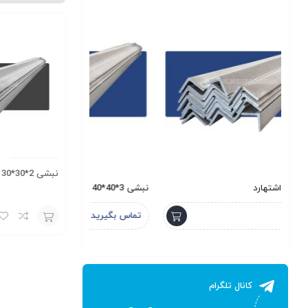
نبشی 2*30*30 سپهر ایرانیان
نبشی 3*40*40 آیهان فولاد
ناودانی 6 سبک لاهور
تماس بگیرید
تماس بگیرید
افزودن
به
سبد
کانال تلگرام