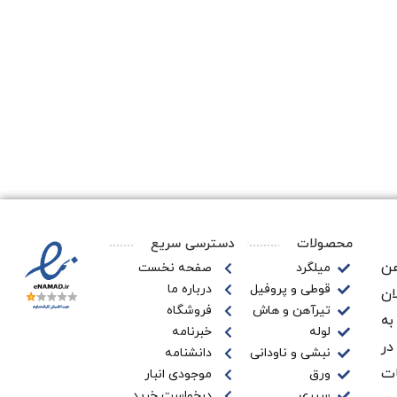
محصولات
دسترسی سریع
ن‌
میلگرد
صفحه نخست
قوطی و پروفیل
درباره ما
ان
تیرآهن و هاش
فروشگاه
به
لوله
خبرنامه
در
نبشی و ناودانی
دانشنامه
ات
ورق
موجودی انبار
سپری
درخواست خرید