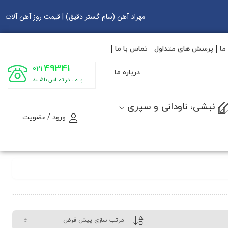
مهراد آهن (سام گستر دقیق) | قیمت روز آهن آلات
ما
پرسش های متداول
تماس با ما
49341
021
درباره ما
با مـا در تمـاس باشـید
نبشی، ناودانی و سپری
ورود / عضویت