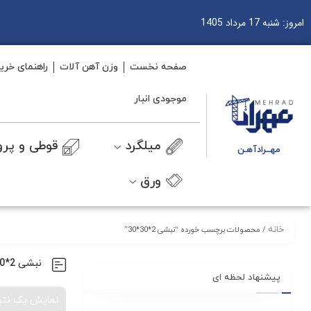
امروز: شنبه 17 مرداد 1405
صفحه نخست
وزن آهن آلات
راهنمای خری
موجودی انبار
میلگرد
قوطی و پرو
مهــرادآهـن
ورق
خانه
/ محصولات برچسب خورده “نبشی 2*30*30”
نبشی 2*30*30
پیشنهاد لحظه ای
نمایش یک نتی