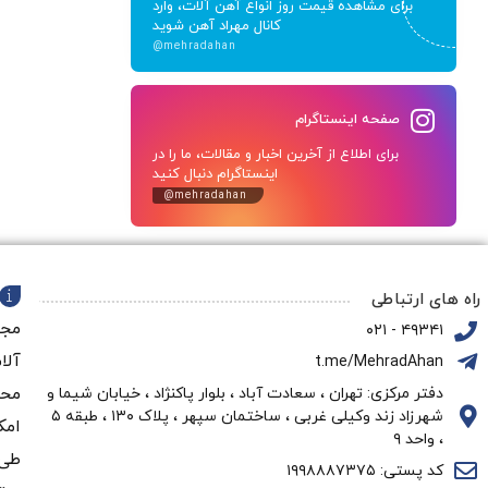
برای مشاهده قیمت روز انواع آهن آلات، وارد
کانال مهراد آهن شوید
@mehradahan
صفحه اینستاگرام
برای اطلاع از آخرین اخبار و مقالات، ما را در
اینستاگرام دنبال کنید
@mehradahan
راه های ارتباطی
مجم
۴۹۳۴۱ - ۰۲۱
آلا
t.me/MehradAhan
محو
دفتر مرکزی: تهران ، سعادت آباد ، بلوار پاکنژاد ، خیابان شیما و
شهرزاد زند وکیلی غربی ، ساختمان سپهر ، پلاک ۱۳۰ ، طبقه ۵
امک
، واحد ۹
طی 
کد پستی: ۱۹۹۸۸۸۷۳۷۵