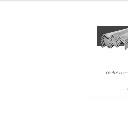
نبشی 10*100*100 بلند دهشیر یزد