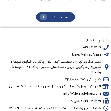
افزودن
افزودن
به
به
1
2
→
سبد
سبد
راه های ارتباطی
۴۹۳۴۱ - ۰۲۱
t.me/MehradAhan
دفتر مرکزی: تهران ، سعادت آباد ، بلوار پاکنژاد ، خیابان شیما و
شهرزاد زند وکیلی غربی ، ساختمان سپهر ، پلاک ۱۳۰ ، طبقه ۵ ،
واحد ۹
کد پستی: ۱۹۹۸۸۸۷۳۷۵
انـبار: تهران، بزرگــراه آزادگان، بــاراز آهـن مـکان، فـــــاز ۵ شرقــی
info@MehradAhan.com
۴۹۳۴۱ - ۰۲۱ داخلی ۸
شـنبه تا چهارشـنبه ســاعت ۹ تا ۱۷ ، پنجشنبه ها سـاعت ۹ تا ۱۳