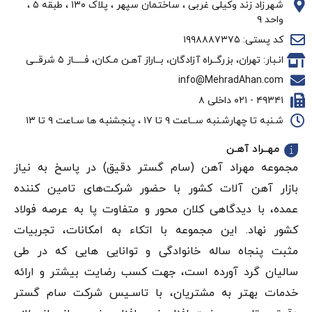
شهرزاد زند وکیلی غربی ، ساختمان سپهر ، پلاک ۱۳۰ ، طبقه ۵ ،
واحد ۹
کد پستی: ۱۹۹۸۸۸۷۳۷۵
انـبار: تهران، بزرگــراه آزادگان، بــاراز آهـن مـکان، فـــــاز ۵ شرقــی
info@MehradAhan.com
۴۹۳۴۱ - ۰۲۱ داخلی ۸
شـنبه تا چهارشـنبه ســاعت ۹ تا ۱۷ ، پنجشنبه ها سـاعت ۹ تا ۱۳
مهــراد آهـن
مجموعه مهراد آهن (سام گستر دقيق) در پاسخ به نیاز
بازار آهن‌ آلات کشور با حضور شرکت‌های تامین کننده
عمده، با دیدگاهی کلان محور و متفاوت پا به عرصه فولاد
کشور نهاد. این مجموعه با اتکاء به امکانات، تجربیات
مثبت پنجاه ساله خانوادگی و توانایی هایی که در طی
سالیان گرد آورده است، جهت کسب رضایت بیشتر و ارائه
خدمات بهتر به مشتریان، با تاسـیس شرکت سام گستر