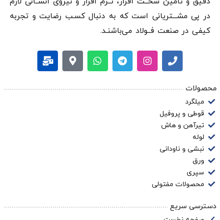
دقيق و تامین سخــت افزار، نــرم افزار و نیروی انســانی لازم
در پی مشـــتریانی است که به دنبال کسـب رضایت و تجربه
کیفی در صنعت فــولاد می‌باشنـد.
محصولات
میلگرد
قوطی و پروفیل
تیرآهن و هاش
لوله
نبشی و ناودانی
ورق
سپری
محصولات مفتولی
دسترسی سریع
صفحه نخست