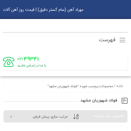
مهراد آهن (سام گستر دقیق) | قیمت روز آهن آلات
فهرست
49341
021
با مـا در تمـاس باشـید
خانه
/ محصولات برچسب خورده “فولاد شهوریان مشهد”
فولاد شهوریان مشهد
نمایش یک نتیجه