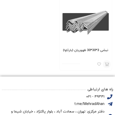
نبشی 3*30*30 ظهوریان (بارثاوا)
افزودن
به
سبد
راه های ارتباطی
۴۹۳۴۱ - ۰۲۱
t.me/MehradAhan
دفتر مرکزی: تهران ، سعادت آباد ، بلوار پاکنژاد ، خیابان شیما و