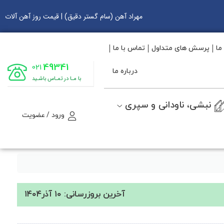
مهراد آهن (سام گستر دقیق) | قیمت روز آهن آلات
ما
پرسش های متداول
تماس با ما
49341
021
درباره ما
با مـا در تمـاس باشـید
نبشی، ناودانی و سپری
ورود / عضویت
آخرین بروزرسانی: ۱۰ آذر۱۴۰۴