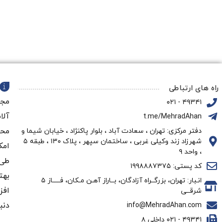
افزودن
افزودن
به
به
سبد
سبد
راه های ارتباطی
مجم
۴۹۳۴۱ - ۰۲۱
آلا
t.me/MehradAhan
محو
دفتر مرکزی: تهران ، سعادت آباد ، بلوار پاکنژاد ، خیابان شیما و
شهرزاد زند وکیلی غربی ، ساختمان سپهر ، پلاک ۱۳۰ ، طبقه ۵
امک
، واحد ۹
طی 
کد پستی: ۱۹۹۸۸۸۷۳۷۵
بهت
انـبار: تهران، بزرگــراه آزادگان، بــاراز آهـن مـکان، فـــــاز ۵
افز
شرقــی
دنب
info@MehradAhan.com
۴۹۳۴۱ - ۰۲۱ داخلی ۸