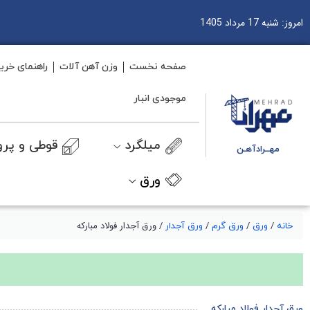
امروز: شنبه 17 مرداد 1405
صفحه نخست
وزن آهن آلات
راهنمای خری
موجودی انبار
میلگرد
قوطی و پرو
مهــرادآهـن
ورق
/
/
/
/ ورق آجدار فولاد مبارکه
خانه
ورق
ورق گرم
ورق آجدار
ورق آجدار فولاد مبارکه