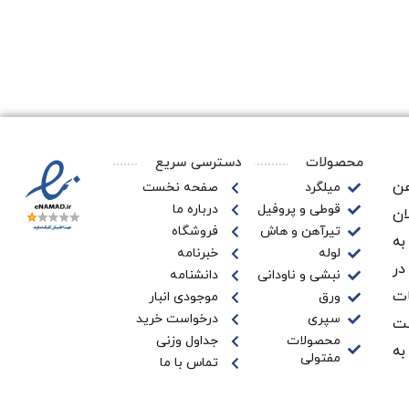
افزودن
به
سبد
محصولات
دسترسی سریع
ن‌
میلگرد
صفحه نخست
قوطی و پروفیل
درباره ما
ان
تیرآهن و هاش
فروشگاه
به
لوله
خبرنامه
در
نبشی و ناودانی
دانشنامه
ات
ورق
موجودی انبار
سپری
درخواست خرید
ـت
محصولات
جداول وزنی
به
مفتولی
تماس با ما