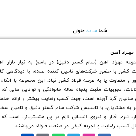
افزودن
افزودن
به
به
سبد
سبد
شما
ساده
عنوان
مهــراد آهـن
وعه مهراد آهن (سام گستر دقيق) در پاسخ به نیاز بازار آه
ت کشور با حضور شرکت‌های تامین کننده عمده، با دیدگاهی کل
ر و متفاوت پا به عرصه فولاد کشور نهاد. این مجموعه با اتکاء 
انات، تجربیات مثبت پنجاه ساله خانوادگی و توانایی هایی که 
سالیان گرد آورده است، جهت کسب رضایت بیشتر و ارائه خدم
ر به مشتریان، با تاسـیس شرکت سام گستر دقيق و تامین سخـ
ار، نــرم افزار و نیروی انســانی لازم در پی مشـــتریانی است که 
ال کسـب رضایت و تجربه کیفی در صنعت فــولاد می‌باشنـد.