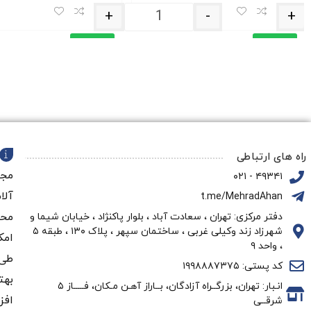
+
-
+
افزودن
افزودن
به
به
سبد
سبد
خرید
خرید
راه های ارتباطی
مجم
۴۹۳۴۱ - ۰۲۱
آلا
t.me/MehradAhan
محو
دفتر مرکزی: تهران ، سعادت آباد ، بلوار پاکنژاد ، خیابان شیما و
شهرزاد زند وکیلی غربی ، ساختمان سپهر ، پلاک ۱۳۰ ، طبقه ۵
امک
، واحد ۹
طی 
کد پستی: ۱۹۹۸۸۸۷۳۷۵
بهت
انـبار: تهران، بزرگــراه آزادگان، بــاراز آهـن مـکان، فـــــاز ۵
افز
شرقــی