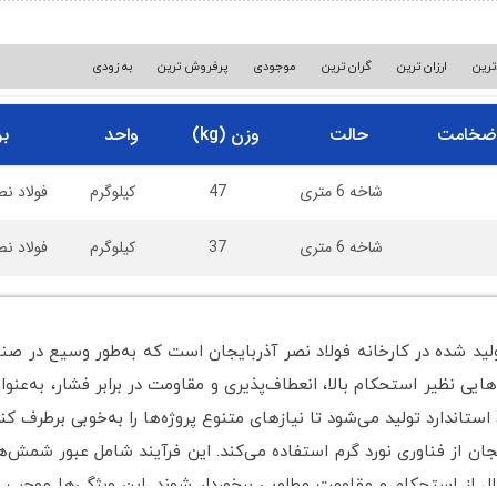
ترین
ارزان ترین
گران ترین
موجودی
پرفروش ترین
به زودی
ضخامت
حالت
وزن (kg)
واحد
بر
شاخه 6 متری
47
کیلوگرم
فولاد نص
شاخه 6 متری
37
کیلوگرم
فولاد نص
ولید شده در کارخانه فولاد نصر آذربایجان است که به‌طور وسیع در صن
هایی نظیر استحکام بالا، انعطاف‌پذیری و مقاومت در برابر فشار، به‌عن
ستاندارد تولید می‌شود تا نیازهای متنوع پروژه‌ها را به‌خوبی برطرف کند
بایجان از فناوری نورد گرم استفاده می‌کند. این فرآیند شامل عبور شمش
ال از استحکام و مقاومت مطلوبی برخوردار شوند. این ویژگی‌ها موجب 