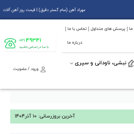
مهراد آهن (سام گستر دقیق) | قیمت روز آهن آلات
ما
پرسش های متداول
تماس با ما
49341
021
درباره ما
با مـا در تمـاس باشـید
نبشی، ناودانی و سپری
ورود / عضویت
آخرین بروزرسانی: ۱۰ آذر۱۴۰۴