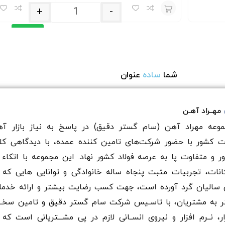
+
-
افزودن
به
افزودن
سبد
به
شما
ساده
عنوان
سبد
خرید
مهــراد آهـن
وعه مهراد آهن (سام گستر دقيق) در پاسخ به نیاز بازار آه
ت کشور با حضور شرکت‌های تامین کننده عمده، با دیدگاهی کل
ر و متفاوت پا به عرصه فولاد کشور نهاد. این مجموعه با اتکاء 
انات، تجربیات مثبت پنجاه ساله خانوادگی و توانایی هایی که 
سالیان گرد آورده است، جهت کسب رضایت بیشتر و ارائه خدم
ر به مشتریان، با تاسـیس شرکت سام گستر دقيق و تامین سخـ
ار، نــرم افزار و نیروی انســانی لازم در پی مشـــتریانی است که 