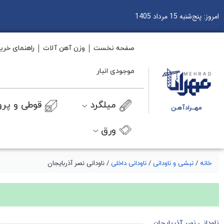
امروز: پنج‌شنبه 15 مرداد 1405
صفحه نخست
وزن آهن آلات
راهنمای خری
موجودی انبار
میلگرد
قوطی و پرو
مهــرادآهـن
ورق
/
/
/ ناودانی نصر آذربایجان
خانه
نبشی و ناودانی
ناودانی داخلی
ناودانی نصر آذربایجان