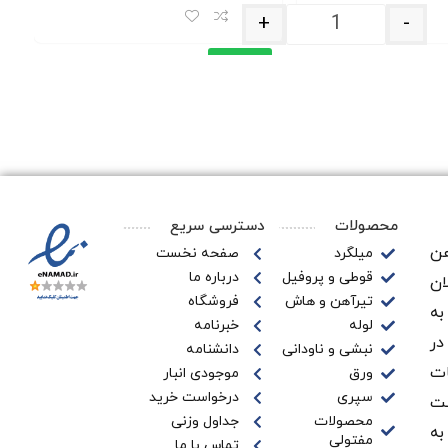
+
-
افزودن
به
سبد
خرید
محصولات
دسترسی سریع
ن‌
میلگرد
صفحه نخست
قوطی و پروفیل
درباره ما
ان
تیرآهن و هاش
فروشگاه
به
لوله
خبرنامه
در
نبشی و ناودانی
دانشنامه
ات
ورق
موجودی انبار
سپری
درخواست خرید
ـت
محصولات
جداول وزنی
به
مفتولی
تماس با ما